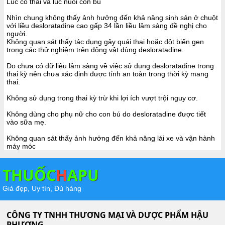
Lúc có thai và lúc nuôi con bú
Nhìn chung không thấy ảnh hưởng đến khả năng sinh sản ở chuột
với liều desloratadine cao gấp 34 lần liều lâm sàng đề nghị cho
người.
Không quan sát thấy tác dụng gây quái thai hoặc đột biến gen
trong các thử nghiệm trên động vật dùng desloratadine.
Do chưa có dữ liệu lâm sàng về việc sử dụng desloratadine trong
thai kỳ nên chưa xác định được tính an toàn trong thời kỳ mang
thai.
Không sử dụng trong thai kỳ trừ khi lợi ích vượt trội nguy cơ.
Không dùng cho phụ nữ cho con bú do desloratadine được tiết
vào sữa mẹ.
Không quan sát thấy ảnh hưởng đến khả năng lái xe và vận hành
máy móc
THUỐC
H
APU
Giá đẹp, Uy tín, Đủ hàng
CÔNG TY TNHH THƯƠNG MẠI VÀ DƯỢC PHẨM HẬU
PHƯƠNG