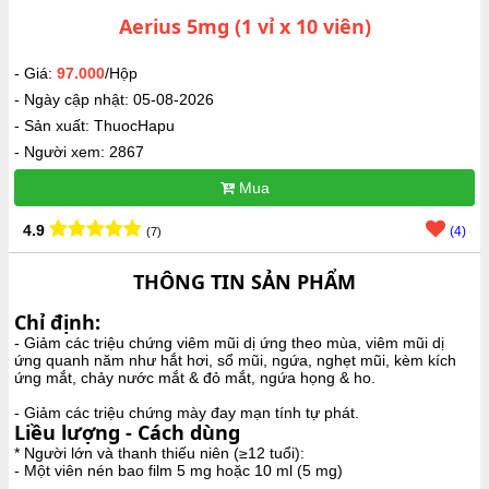
Aerius 5mg (1 vỉ x 10 viên)
- Giá:
97.000
/Hộp
- Ngày cập nhật: 05-08-2026
- Sản xuất: ThuocHapu
- Người xem: 2867
Mua
4.9
(4)
(7)
THÔNG TIN SẢN PHẨM
Chỉ định:
- Giảm các triệu chứng viêm mũi dị ứng theo mùa, viêm mũi dị
ứng quanh năm như hắt hơi, sổ mũi, ngứa, nghẹt mũi, kèm kích
ứng mắt, chảy nước mắt & đỏ mắt, ngứa họng & ho.
- Giảm các triệu chứng mày đay mạn tính tự phát.
Liều lượng - Cách dùng
* Người lớn và thanh thiếu niên (≥12 tuổi):
- Một viên nén bao film 5 mg hoặc 10 ml (5 mg)