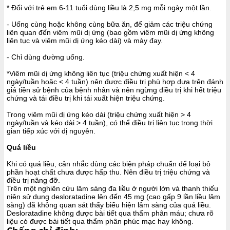
* Đối với trẻ em 6-11 tuổi dùng liều là 2,5 mg mỗi ngày một lần.
- Uống cùng hoặc không cùng bữa ăn, để giảm các triệu chứng
liên quan đến viêm mũi dị ứng (bao gồm viêm mũi dị ứng không
liên tục và viêm mũi dị ứng kéo dài) và mày đay.
- Chỉ dùng đường uống.
*Viêm mũi dị ứng không liên tục (triệu chứng xuất hiện < 4
ngày/tuần hoặc < 4 tuần) nên được điều trị phù hợp dựa trên đánh
giá tiền sử bệnh của bệnh nhân và nên ngừng điều trị khi hết triệu
chứng và tái điều trị khi tái xuất hiện triệu chứng.
Trong viêm mũi dị ứng kéo dài (triệu chứng xuất hiện > 4
ngày/tuần và kéo dài > 4 tuần), có thể điều trị liên tục trong thời
gian tiếp xúc với dị nguyên.
Quá liều
Khi có quá liều, cân nhắc dùng các biện pháp chuẩn để loại bỏ
phần hoạt chất chưa được hấp thu. Nên điều trị triệu chứng và
điều trị nâng đỡ.
Trên một nghiên cứu lâm sàng đa liều ở người lớn và thanh thiếu
niên sử dụng desloratadine lên đến 45 mg (cao gấp 9 lần liều lâm
sàng) đã không quan sát thấy biểu hiện lâm sàng của quá liều.
Desloratadine không được bài tiết qua thẩm phân máu; chưa rõ
liệu có được bài tiết qua thẩm phân phúc mạc hay không.