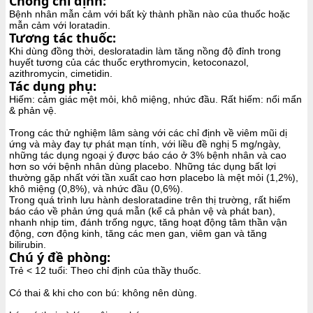
Chống chỉ định:
Bệnh nhân mẫn cảm với bất kỳ thành phần nào của thuốc hoặc
mẫn cảm với loratadin.
Tương tác thuốc:
Khi dùng đồng thời, desloratadin làm tăng nồng độ đỉnh trong
huyết tương của các thuốc erythromycin, ketoconazol,
azithromycin, cimetidin.
Tác dụng phụ:
Hiếm: cảm giác mệt mỏi, khô miệng, nhức đầu. Rất hiếm: nổi mẩn
& phản vệ.
Trong các thử nghiệm lâm sàng với các chỉ định về viêm mũi dị
ứng và mày đay tự phát mạn tính, với liều đề nghị 5 mg/ngày,
những tác dụng ngoại ý được báo cáo ở 3% bệnh nhân và cao
hơn so với bệnh nhân dùng placebo. Những tác dụng bất lợi
thường gặp nhất với tần xuất cao hơn placebo là mệt mỏi (1,2%),
khô miệng (0,8%), và nhức đầu (0,6%).
Trong quá trình lưu hành desloratadine trên thị trường, rất hiếm
báo cáo về phản ứng quá mẫn (kể cả phản vệ và phát ban),
nhanh nhịp tim, đánh trống ngực, tăng hoạt động tâm thần vận
động, cơn động kinh, tăng các men gan, viêm gan và tăng
bilirubin.
Chú ý đề phòng:
Trẻ < 12 tuổi: Theo chỉ định của thầy thuốc.
Có thai & khi cho con bú: không nên dùng.