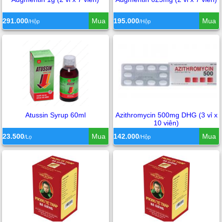
291.000
Mua
195.000
Mua
/Hộp
/Hộp
Atussin Syrup 60ml
Azithromycin 500mg DHG (3 vỉ x
10 viên)
23.500
Mua
142.000
Mua
/Lọ
/Hộp