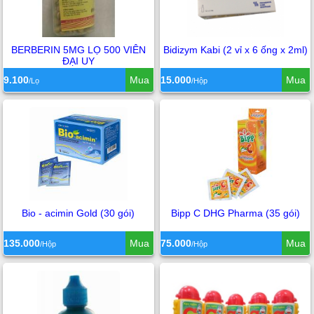
BERBERIN 5MG LỌ 500 VIÊN
Bidizym Kabi (2 vỉ x 6 ống x 2ml)
ĐẠI UY
9.100
Mua
15.000
Mua
/Lọ
/Hộp
Bio - acimin Gold (30 gói)
Bipp C DHG Pharma (35 gói)
135.000
Mua
75.000
Mua
/Hộp
/Hộp