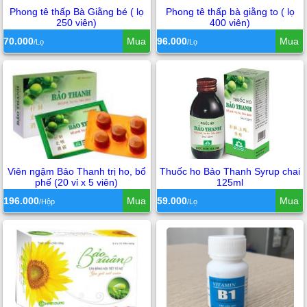
Phong tê thấp Bà Giằng bé ( lọ
Phong tê thấp bà giằng to ( lọ
250 viên)
400 viên)
70.000
Mua
96.000
Mua
/Lọ
/Lọ
Viên ngậm Bảo Thanh trị ho, bổ
Thuốc ho Bảo Thanh Syrup chai
phế (20 vỉ x 5 viên)
125ml
196.000
Mua
59.000
Mua
/Hộp
/Lọ