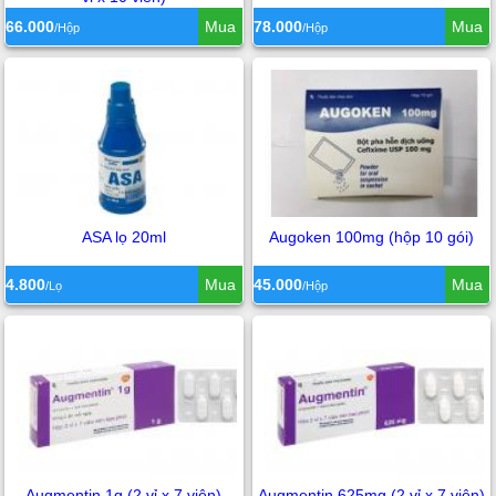
66.000
Mua
78.000
Mua
/Hộp
/Hộp
ASA lọ 20ml
Augoken 100mg (hộp 10 gói)
4.800
Mua
45.000
Mua
/Lọ
/Hộp
Augmentin 1g (2 vỉ x 7 viên)
Augmentin 625mg (2 vỉ x 7 viên)