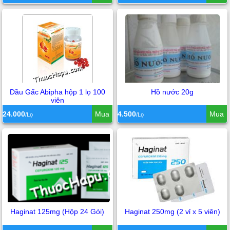
Dầu Gấc Abipha hộp 1 lọ 100
Hồ nước 20g
viên
24.000
Mua
4.500
Mua
/Lọ
/Lọ
Haginat 125mg (Hộp 24 Gói)
Haginat 250mg (2 vỉ x 5 viên)