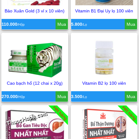
Bảo Xuân Gold (3 vỉ x 10 viên)
Vitamin B1 Đại Uy lọ 100 viên
110.000
Mua
5.800
Mua
/Hộp
/Lọ
Cao bạch hổ (12 chai x 20g)
Vitamin B2 lọ 100 viên
270.000
Mua
3.500
Mua
/Hộp
/Lọ
Hết hàng
Hết hàng