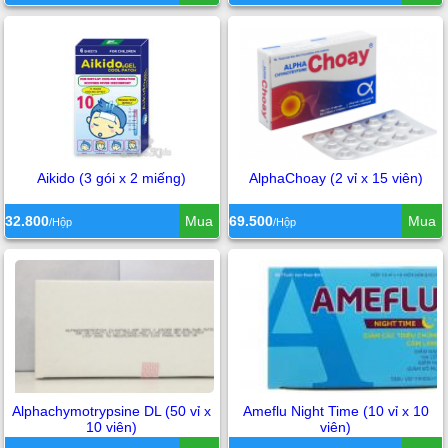
Aikido (3 gói x 2 miếng)
AlphaChoay (2 vỉ x 15 viên)
32.800
Mua
69.500
Mua
/Hộp
/Hộp
Alphachymotrypsine DL (50 vỉ x
Ameflu Night Time (10 vỉ x 10
10 viên)
viên)