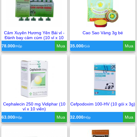
Cảm Xuyên Hương Yên Bái vỉ -
Cao Sao Vàng 3g bé
Đánh bay cảm cúm (10 vỉ x 10
viên)
78.000
Mua
35.000
Mua
/Hộp
/Gói
Cephalecin 250 mg Vidiphar (10
Cefpodoxim 100-HV (10 gói x 3g)
vỉ x 10 viên)
63.000
Mua
32.000
Mua
/Hộp
/Hộp