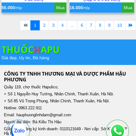
56.000
Mua
16.000
Mua
/Hộp
/Hộp
1
2
3
4
...
6
7
8
9
10
THUỐC
H
APU
Giá đẹp, Uy tín, Đủ hàng
CÔNG TY TNHH THƯƠNG MẠI VÀ DƯỢC PHẨM HẬU
PHƯƠNG
Quầy 119, chợ thuốc Hapulico,
+ Số 1 Nguyễn Huy Tưởng, Nhân Chính, Thanh Xuân, Hà Nội.
+ Số 85 Vũ Trọng Phụng, Nhân Chính, Thanh Xuân, Hà Nội.
Hotline: 0963.222.911
Email: hauphuonglinhdam@gmail.com
Người đại diện: Bà Kiều Thị Hậu
Giấy phép đăng ký kinh doanh: 0110121649 - Nơi cấp: Sở KH&ĐT TP
Hà Nội