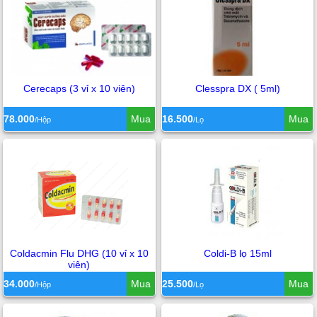
Cerecaps (3 vỉ x 10 viên)
Clesspra DX ( 5ml)
78.000
Mua
16.500
Mua
/Hộp
/Lọ
Coldacmin Flu DHG (10 vỉ x 10
Coldi-B lọ 15ml
viên)
34.000
Mua
25.500
Mua
/Hộp
/Lọ