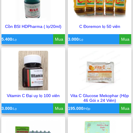
Cồn BSI HDPharma ( lọ/20ml)
C Đoremon lọ 50 viên
5.400
Mua
3.000
Mua
/Lọ
/Lọ
Vitamin C Đại uy lọ 100 viên
Vita C Glucose Mekophar (Hộp
46 Gói x 24 Viên)
3.000
Mua
195.000
Mua
/Lọ
/Hộp