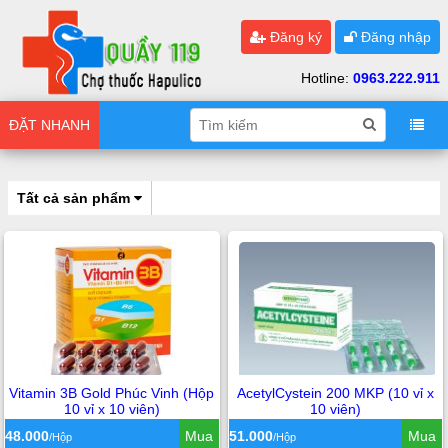
Đăng ký
Đăng nhập
Hotline:
0963.222.911
ĐẶT NHANH
Tất cả sản phẩm
Vitamin 3B Gold Phúc Vinh (Hộp
AcetylCystein 200 MKP (10 vỉ x
10 vỉ x 10 viên)
10 viên)
48.000
Mua
51.000
Mua
/Hộp
/Hộp