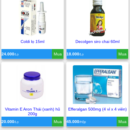
Coldi lọ 15ml
Decolgen siro chai 60ml
24.000
Mua
18.000
Mua
/Lọ
/Lọ
Vitamin E Aron Thái (xanh) hũ
Efferalgan 500mg (4 vỉ x 4 viên)
200g
20.000
Mua
45.000
Mua
/Lọ
/Hộp