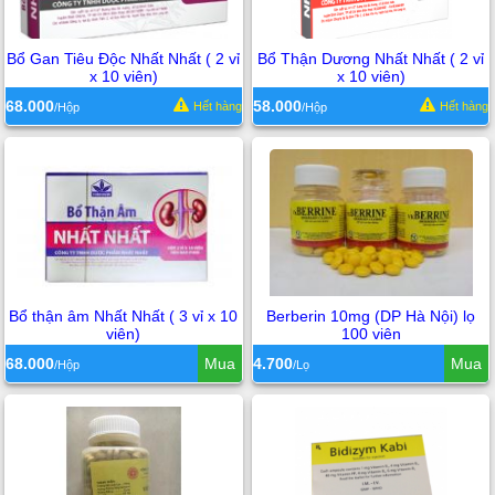
Bổ Gan Tiêu Độc Nhất Nhất ( 2 vỉ
Bổ Thận Dương Nhất Nhất ( 2 vỉ
x 10 viên)
x 10 viên)
68.000
58.000
Hết hàng
Hết hàng
/Hộp
/Hộp
Bổ thận âm Nhất Nhất ( 3 vỉ x 10
Berberin 10mg (DP Hà Nội) lọ
viên)
100 viên
68.000
Mua
4.700
Mua
/Hộp
/Lọ