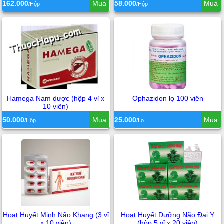
162.000
Mua
58.000
Mua
/Hộp
/Hộp
Hamega Nam dược (hộp 4 vỉ x
Ophazidon lọ 100 viên
10 viên)
50.000
Mua
25.000
Mua
/Hộp
/Lọ
Hoạt Huyết Minh Não Khang (3 vỉ
Hoạt Huyết Dưỡng Não Đại Y
x 10 viên)
(hộp 5 vỉ x 20 viên)