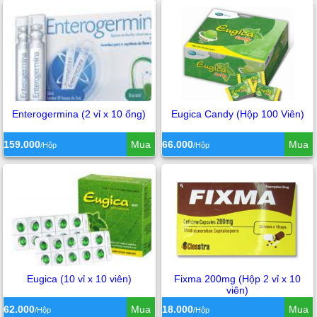
Enterogermina (2 vỉ x 10 ống)
Eugica Candy (Hộp 100 Viên)
159.000
Mua
66.000
Mua
/Hộp
/Hộp
Eugica (10 vỉ x 10 viên)
Fixma 200mg (Hộp 2 vỉ x 10
viên)
62.000
Mua
18.000
Mua
/Hộp
/Hộp