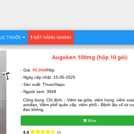
ỤC THUỐC
ĐẶT HÀNG NHANH
Augoken 100mg (hộp 10 gói)
- Giá:
45.000
/Hộp
- Ngày cập nhật: 15-05-2025
- Sản xuất: ThuocHapu
- Người xem: 3949
Công dụng: Chỉ định: - Viêm tai giữa, viêm họng, viêm xoa
amiđan, Viêm phế quản cấp, viêm phổi.- Bệnh lậu cổ tử c
đạo không...
Mua
4.4
(7)