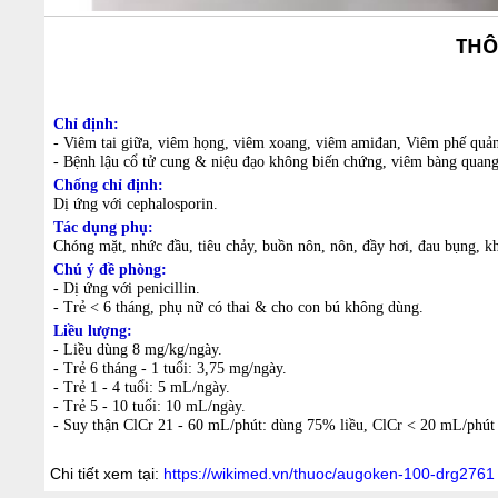
THÔ
Chỉ định:
- Viêm tai giữa, viêm họng, viêm xoang, viêm amiđan, Viêm phế quản
- Bệnh lậu cổ tử cung & niệu đạo không biến chứng, viêm bàng quang,
Chống chỉ định:
Dị ứng với cephalosporin.
Tác dụng phụ:
Chóng mặt, nhức đầu, tiêu chảy, buồn nôn, nôn, đầy hơi, đau bụng, khó
Chú ý đề phòng:
- Dị ứng với penicillin.
- Trẻ < 6 tháng, phụ nữ có thai & cho con bú không dùng.
Liều lượng:
- Liều dùng 8 mg/kg/ngày.
- Trẻ 6 tháng - 1 tuổi: 3,75 mg/ngày.
- Trẻ 1 - 4 tuổi: 5 mL/ngày.
- Trẻ 5 - 10 tuổi: 10 mL/ngày.
- Suy thận ClCr 21 - 60 mL/phút: dùng 75% liều, ClCr < 20 mL/phút 
Chi tiết xem tại:
https://wikimed.vn/thuoc/augoken-100-drg2761