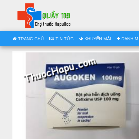
TRANG CHỦ
TIN TỨC
KHUYẾN MÃI
DANH M