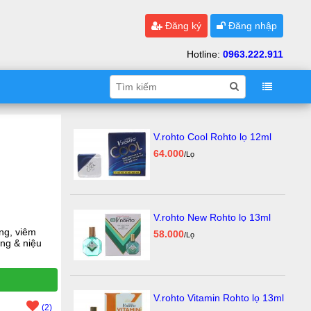
Đăng ký
Đăng nhập
Hotline:
0963.222.911
V.rohto Cool Rohto lọ 12ml
64.000
/Lọ
V.rohto New Rohto lọ 13ml
ng, viêm
58.000
/Lọ
ung & niệu
V.rohto Vitamin Rohto lọ 13ml
(2)