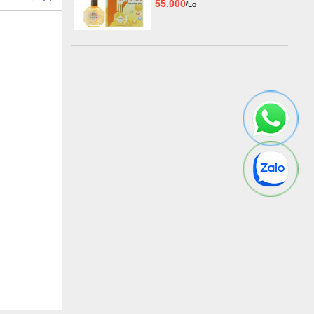
55.000
/Lọ