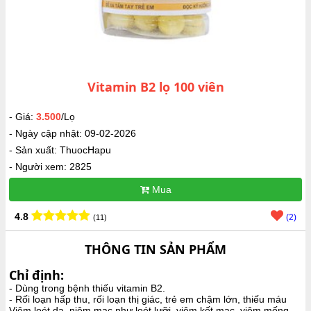
Vitamin B2 lọ 100 viên
- Giá:
3.500
/Lọ
- Ngày cập nhật: 09-02-2026
- Sản xuất: ThuocHapu
- Người xem: 2825
Mua
4.8
(2)
(11)
THÔNG TIN SẢN PHẨM
Chỉ định:
- Dùng trong bệnh thiếu vitamin B2.
- Rối loạn hấp thu, rối loạn thị giác, trẻ em chậm lớn, thiếu máu
Viêm loét da, niêm mạc như loét lưỡi, viêm kết mạc, viêm mống