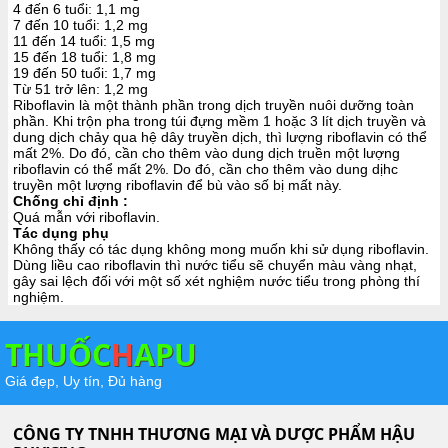
4 đến 6 tuổi: 1,1 mg
7 đến 10 tuổi: 1,2 mg
11 đến 14 tuổi: 1,5 mg
15 đến 18 tuổi: 1,8 mg
19 đến 50 tuổi: 1,7 mg
Từ 51 trở lên: 1,2 mg
Riboflavin là một thành phần trong dịch truyền nuôi dưỡng toàn
phần. Khi trộn pha trong túi đựng mềm 1 hoặc 3 lít dịch truyền và
dung dịch chảy qua hệ dây truyền dịch, thì lượng riboflavin có thể
mất 2%. Do đó, cần cho thêm vào dung dịch truền một lượng
riboflavin có thể mất 2%. Do đó, cần cho thêm vào dung dịhc
truyền một lượng riboflavin để bù vào số bị mất này.
Chống chỉ định :
Quá mẫn với riboflavin.
Tác dụng phụ
Không thấy có tác dụng không mong muốn khi sử dụng riboflavin.
Dùng liều cao riboflavin thì nước tiểu sẽ chuyển màu vàng nhạt,
gây sai lệch đối với một số xét nghiệm nước tiểu trong phòng thí
nghiệm.
THUỐC
H
APU
Giá đẹp, Uy tín, Đủ hàng
CÔNG TY TNHH THƯƠNG MẠI VÀ DƯỢC PHẨM HẬU