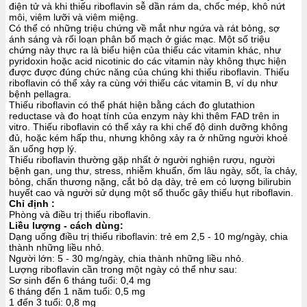
điện tử và khi thiếu riboflavin sễ dần rám da, chốc mép, khô nứt
môi, viêm lưỡi và viêm miệng.
Có thể có những triệu chứng về mắt như ngứa và rát bỏng, sợ
ánh sáng và rối loạn phân bố mạch ở giác mạc. Một số triệu
chứng này thực ra là biểu hiện của thiếu các vitamin khác, như
pyridoxin hoặc acid nicotinic do các vitamin này không thực hiện
được được đúng chức năng của chúng khi thiếu riboflavin. Thiếu
riboflavin có thể xảy ra cùng với thiếu các vitamin B, ví dụ như
bệnh pellagra.
Thiếu riboflavin có thể phát hiện bằng cách đo glutathion
reductase và đo hoạt tính của enzym này khi thêm FAD trên in
vitro. Thiếu riboflavin có thể xảy ra khi chế độ dinh dưỡng không
đủ, hoặc kém hấp thu, nhưng không xảy ra ở những người khoẻ
ăn uống hợp lý.
Thiếu riboflavin thường gặp nhất ở người nghiện rượu, người
bệnh gan, ung thư, stress, nhiễm khuẩn, ốm lâu ngày, sốt, ỉa chảy,
bỏng, chấn thương nặng, cắt bỏ dạ dày, trẻ em có lượng bilirubin
huyết cao và người sử dụng một số thuốc gây thiếu hụt riboflavin.
Chỉ định :
Phòng và điều trị thiếu riboflavin.
Liều lượng - cách dùng:
Dạng uống điều trị thiếu riboflavin: trẻ em 2,5 - 10 mg/ngày, chia
thành những liều nhỏ.
Người lớn: 5 - 30 mg/ngày, chia thành những liều nhỏ.
Lượng riboflavin cần trong một ngày có thể như sau:
Sơ sinh đến 6 tháng tuổi: 0,4 mg
6 tháng đến 1 năm tuổi: 0,5 mg
1 đến 3 tuổi: 0,8 mg