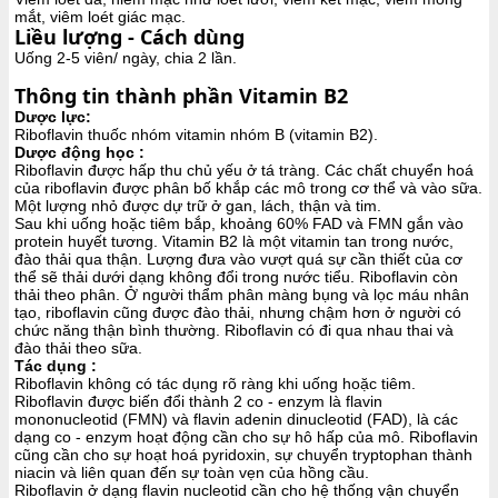
mắt, viêm loét giác mạc.
Liều lượng - Cách dùng
Uống 2-5 viên/ ngày, chia 2 lần.
Thông tin thành phần Vitamin B2
Dược lực:
Riboflavin thuốc nhóm vitamin nhóm B (vitamin B2).
Dược động học :
Riboflavin được hấp thu chủ yếu ở tá tràng. Các chất chuyển hoá
của riboflavin được phân bố khắp các mô trong cơ thể và vào sữa.
Một lượng nhỏ được dự trữ ở gan, lách, thận và tim.
Sau khi uống hoặc tiêm bắp, khoảng 60% FAD và FMN gắn vào
protein huyết tương. Vitamin B2 là một vitamin tan trong nước,
đào thải qua thận. Lượng đưa vào vượt quá sự cần thiết của cơ
thể sẽ thải dưới dạng không đổi trong nước tiểu. Riboflavin còn
thải theo phân. Ở người thẩm phân màng bụng và lọc máu nhân
tạo, riboflavin cũng được đào thải, nhưng chậm hơn ở người có
chức năng thận bình thường. Riboflavin có đi qua nhau thai và
đào thải theo sữa.
Tác dụng :
Riboflavin không có tác dụng rõ ràng khi uống hoặc tiêm.
Riboflavin được biến đổi thành 2 co - enzym là flavin
mononucleotid (FMN) và flavin adenin dinucleotid (FAD), là các
dạng co - enzym hoạt động cần cho sự hô hấp của mô. Riboflavin
cũng cần cho sự hoạt hoá pyridoxin, sự chuyển tryptophan thành
niacin và liên quan đến sự toàn vẹn của hồng cầu.
Riboflavin ở dạng flavin nucleotid cần cho hệ thống vận chuyển