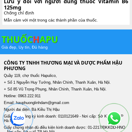
Lưu ý đối với người dùng thuốc Vitamin B6
125mg
Chống chỉ định
Mẫn cảm với một trong các thành phần của thuốc.
THUỐC
H
APU
Giá đẹp, Uy tín, Đủ hàng
CÔNG TY TNHH THƯƠNG MẠI VÀ DƯỢC PHẨM HẬU
PHƯƠNG
Quầy 119, chợ thuốc Hapulico,
+ Số 1 Nguyễn Huy Tưởng, Nhân Chính, Thanh Xuân, Hà Nội.
+ Số 85 Vũ Trọng Phụng, Nhân Chính, Thanh Xuân, Hà Nội.
Hotline: 0963.222.911
Email: hauphuonglinhdam@gmail.com
Người đại diện: Bà Kiều Thị Hậu
Giấy phép đăng ký kinh doanh: 0110121649 - Nơi cấp: Sở KH&ĐT TP
Hà Nội
Giấy chứng nhận đủ điều kiện kinh doanh dược: 01-2217/ĐKKDD-HNO