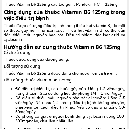
Thuốc Vitamin B6 125mg cấu tạo gồm: Pyridoxin HCl – 125mg
Công dụng của thuốc Vitamin B6 125mg trong
việc điều trị bệnh
Thuốc được sử dụng điều trị tình trạng thiếu hụt vitamin B, do một
số thuốc gây nên như isoniazid. Thiếu hụt vitamin B, có thể dẫn
đến thiếu máu nguyên bào sắt. Điều trị nhiễm độc isoniazid và
cycloserin.
Hướng dẫn sử dụng thuốc Vitamin B6 125mg
Cách sử dụng
Thuốc được dùng qua đường uống.
Đối tượng sử dụng
Thuốc Vitamin B6 125mg được dùng cho người lớn và trẻ em.
Liều dùng thuốc Vitamin B6 125mg
Để điều trị thiếu hụt do thuốc gây nên: Uống 1-2 viên/ngày,
trong 3 tuần. Sau đó dùng liều dự phòng 1/4 – 1 viên/ngày.
Để điều trị thiếu máu nguyên bào sắt đi truyền: Uống 2-5
viên/ngày. Nếu sau 1-2 tháng điều trị bệnh không chuyển,
phải xem xét cách điều trị khác. Nếu có đáp ứng uống 30-
50mg/ngày.
Để phòng co giật ở người bệnh dùng cycloserin uống 100-
300mg/ngày, chia làm nhiều lần.