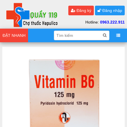
Đăng ký
Đăng nhập
Hotline:
0963.222.911
ĐẶT NHANH