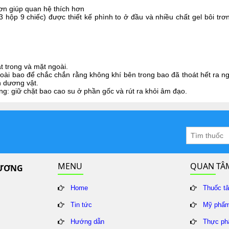
rơn giúp quan hệ thích hơn
 hộp 9 chiếc) được thiết kế phình to ở đầu và nhiều chất gel bôi trơ
 trong và mặt ngoài.
oài bao để chắc chắn rằng không khí bên trong bao đã thoát hết ra n
n dương vật.
ứng: giữ chặt bao cao su ở phần gốc và rút ra khỏi âm đạo.
MENU
QUAN TÂ
HƯƠNG
Home
Thuốc t
Tin tức
Mỹ phẩ
Hướng dẫn
Thực ph