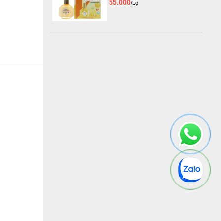
55.000
/Lọ