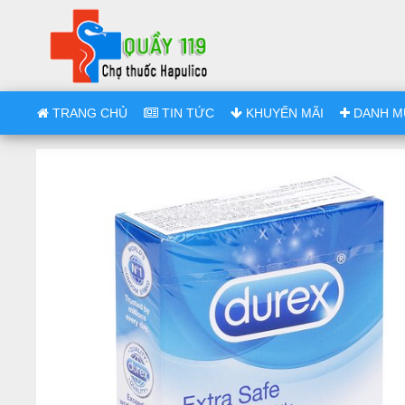
TRANG CHỦ
TIN TỨC
KHUYẾN MÃI
DANH M