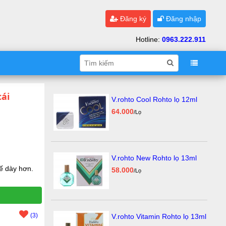
Đăng ký
Đăng nhập
Hotline:
0963.222.911
cái
V.rohto Cool Rohto lọ 12ml
64.000
/Lọ
V.rohto New Rohto lọ 13ml
kế dày hơn.
58.000
/Lọ
(3)
V.rohto Vitamin Rohto lọ 13ml