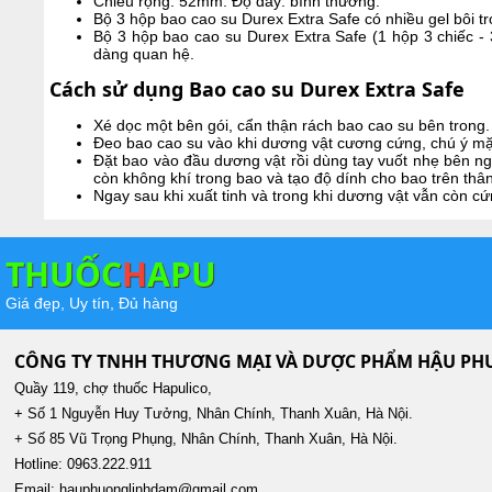
Chiều rộng: 52mm. Độ dày: bình thường.
Bộ 3 hộp bao cao su Durex Extra Safe có nhiều gel bôi t
Bộ 3 hộp bao cao su Durex Extra Safe (1 hộp 3 chiếc - 3
dàng quan hệ.
Cách sử dụng Bao cao su Durex Extra Safe
Xé dọc một bên gói, cẩn thận rách bao cao su bên trong.
Đeo bao cao su vào khi dương vật cương cứng, chú ý mặt
Đặt bao vào đầu dương vật rồi dùng tay vuốt nhẹ bên ng
còn không khí trong bao và tạo độ dính cho bao trên thâ
Ngay sau khi xuất tinh và trong khi dương vật vẫn còn c
THUỐC
H
APU
Giá đẹp, Uy tín, Đủ hàng
CÔNG TY TNHH THƯƠNG MẠI VÀ DƯỢC PHẨM HẬU P
Quầy 119, chợ thuốc Hapulico,
+ Số 1 Nguyễn Huy Tưởng, Nhân Chính, Thanh Xuân, Hà Nội.
+ Số 85 Vũ Trọng Phụng, Nhân Chính, Thanh Xuân, Hà Nội.
Hotline: 0963.222.911
Email: hauphuonglinhdam@gmail.com