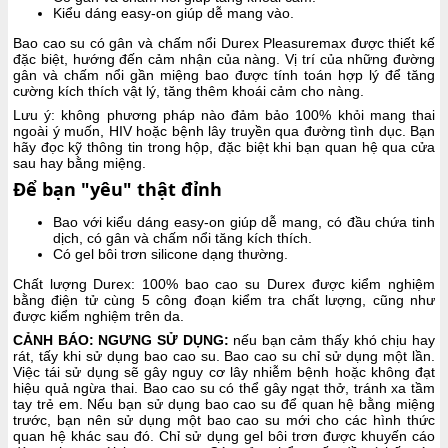
Kiểu dáng easy-on giúp dễ mang vào.
Bao cao su có gân và chấm nổi Durex Pleasuremax được thiết kế
đặc biệt, hướng đến cảm nhận của nàng. Vị trí của những đường
gân và chấm nổi gần miệng bao được tính toán hợp lý để tăng
cường kích thích vật lý, tăng thêm khoái cảm cho nàng.
Lưu ý: không phương pháp nào đảm bảo 100% khỏi mang thai
ngoài ý muốn, HIV hoặc bệnh lây truyền qua đường tình dục. Bạn
hãy đọc kỹ thông tin trong hộp, đặc biệt khi bạn quan hệ qua cửa
sau hay bằng miệng.
Để bạn "yêu" thật đỉnh
Bao với kiểu dáng easy-on giúp dễ mang, có đầu chứa tinh
dịch, có gân và chấm nổi tăng kích thích.
Có gel bôi trơn silicone dạng thường.
Chất lượng Durex: 100% bao cao su Durex được kiểm nghiệm
bằng điện tử cùng 5 công đoạn kiểm tra chất lượng, cũng như
được kiểm nghiệm trên da.
CẢNH BÁO: NGƯNG SỬ DỤNG:
nếu bạn cảm thấy khó chịu hay
rát, tấy khi sử dụng bao cao su. Bao cao su chỉ sử dụng một lần.
Việc tái sử dụng sẽ gây nguy cơ lây nhiễm bệnh hoặc không đạt
hiệu quả ngừa thai. Bao cao su có thể gây ngạt thở, tránh xa tầm
tay trẻ em. Nếu bạn sử dụng bao cao su để quan hệ bằng miệng
trước, bạn nên sử dụng một bao cao su mới cho các hình thức
quan hệ khác sau đó. Chỉ sử dụng gel bôi trơn được khuyến cáo