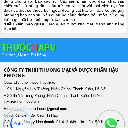
dùng chung với bao cao su. Các sản phẩm gốc dầu (chất sáp
chiết xuất từ xăng dầu, dầu trẻ em và một vài loại viên đặt âm
đạo) và một số thuốc bôi ngoài dương vật hay âm đạo có thể gây
hư hỏng bao cao su. Nếu quan hệ bằng đường hậu môn, sử dụng
thêm gel bôi trơn bên ngoài bao cao su.
*Điều kiện bảo quản:
Bảo quản ở nơi khô mát, tránh ánh nắng
trực tiếp
THUỐC
H
APU
Giá đẹp, Uy tín, Đủ hàng
CÔNG TY TNHH THƯƠNG MẠI VÀ DƯỢC PHẨM HẬU
PHƯƠNG
Quầy 119, chợ thuốc Hapulico,
+ Số 1 Nguyễn Huy Tưởng, Nhân Chính, Thanh Xuân, Hà Nội.
+ Số 85 Vũ Trọng Phụng, Nhân Chính, Thanh Xuân, Hà Nội.
Hotline: 0963.222.911
Email: hauphuonglinhdam@gmail.com
Người đại diện: Bà Kiều Thị Hậu
Giấy phép đăng ký kinh doanh: 0110121649 - Nơi cấp: Sở KH&ĐT TP
Hà Nội