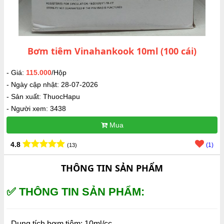
Bơm tiêm Vinahankook 10ml (100 cái)
- Giá:
115.000
/Hộp
- Ngày cập nhật: 28-07-2026
- Sản xuất: ThuocHapu
- Người xem: 3438
Mua
4.8
(1)
(13)
THÔNG TIN SẢN PHẨM
✅ THÔNG TIN SẢN PHẨM:
- Dung tích bơm tiêm: 10ml/cc