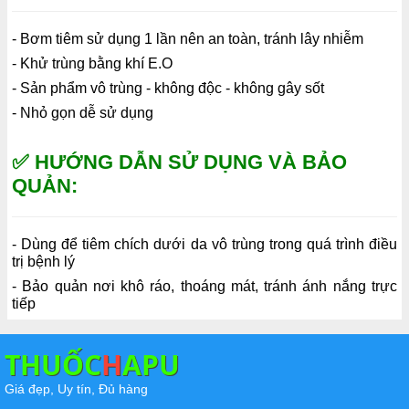
- Bơm tiêm sử dụng 1 lần nên an toàn, tránh lây nhiễm
- Khử trùng bằng khí E.O
- Sản phẩm vô trùng - không độc - không gây sốt
- Nhỏ gọn dễ sử dụng
✅ HƯỚNG DẪN SỬ DỤNG VÀ BẢO
QUẢN:
- Dùng để tiêm chích dưới da vô trùng trong quá trình điều
trị bệnh lý
- Bảo quản nơi khô ráo, thoáng mát, tránh ánh nắng trực
tiếp
THUỐC
H
APU
Giá đẹp, Uy tín, Đủ hàng