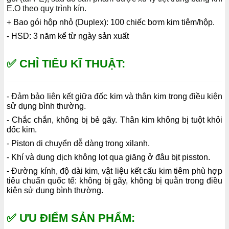
E.O theo quy trình kín.
+ Bao gói hộp nhỏ (Duplex): 100 chiếc bơm kim tiêm/hộp.
- HSD: 3 năm kể từ ngày sản xuất
✅ CHỈ TIÊU KĨ THUẬT:
- Đảm bảo liên kết giữa đốc kim và thân kim trong điều kiện
sử dụng bình thường.
- Chắc chắn, không bị bẻ gãy. Thân kim không bị tuột khỏi
đốc kim.
- Piston di chuyển dễ dàng trong xilanh.
- Khí và dung dịch không lọt qua giăng ở đâu bịt pisston.
- Đường kính, độ dài kim, vật liệu kết cấu kim tiêm phù hợp
tiêu chuẩn quốc tế: không bị gãy, không bị quằn trong điều
kiện sử dụng bình thường.
✅ ƯU ĐIỂM SẢN PHẨM: