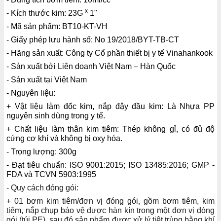
x
- Kích thước kim: 23G
1"
- Mã sản phẩm: BT10-KT-VH
- Giấy phép lưu hành số: No 19/2018/BYT-TB-CT
- Hãng sản xuất: Công ty Cổ phần thiết bị y tế Vinahankook
- Sản xuất bởi Liên doanh Việt Nam – Hàn Quốc
- Sản xuất tại Việt Nam
- Nguyên liệu:
+ Vật liệu làm đốc kim, nắp đậy đầu kim: Là Nhựa PP
nguyên sinh dùng trong y tế.
+ Chất liệu làm thân kim tiêm: Thép không gỉ, có đủ độ
cứng cơ khí và không bị oxy hóa.
- Trọng lượng: 300g
- Đạt tiêu chuẩn: ISO 9001:2015; ISO 13485:2016; GMP -
FDA và TCVN 5903:1995
- Quy cách đóng gói:
+ 01 bơm kim tiêm/đơn vị đóng gói, gồm bơm tiêm, kim
tiêm, nắp chụp bảo vệ được hàn kín trong một đơn vị đóng
gói (túi PE), sau đó sản phẩm được xử lý tiệt trùng bằng khí