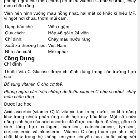
phòng ngừa các triệu chứng do thiếu vitamin C như scorbut, chảy
máu chân răng.
Viên nén hình vuông màu hồng nhạt, hai mặt có khắc kí hiệu MP,
vị ngọt hơi chua, thơm mùi cam.
Dạng bào chế:
Viên ngậm
Quy cách:
Hộp 46 gói x 24 viên
Chỉ định:
Chảy máu nướu răng
Xuất xứ thương hiệu:
Việt Nam
Nhà sản xuất:
Mekophar
Công Dụng
Chỉ định
Thuốc Vita C Glucose được chỉ định dùng trong các trường hợp
sau:
Bổ sung vitamin C cho cơ thể.
Phòng ngừa các triệu chứng do thiếu vitamin C như scorbut, chảy
máu chân răng.
Dược lực học
Acid ascorbic (vitamin C) là vitamin tan trong nước, có khả năng
khử trong nhiều phản ứng sinh học oxy hóa-khử. Một số chức
năng sinh học của acid ascorbic đã được xác định rõ ràng, gồm có
sinh tổng hợp collagen, carnitine, catecholamine, tyrosine,
corticosteroid và aldosteron. Vitamin C cũng tham gia như một
chất khử trong hệ thống enzyme chuyển hóa thuốc cùng với