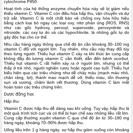
cytochrome P450.
Hoạt tính của hệ thống enzyme chuyển hóa này sẽ bị giảm nếu
thiếu vitamin C. Vitamin C còn điều hòa hấp thu, vận chuyển và dự
trữ sắt. Vitamin C là một chất bảo vệ chống oxy hóa hữu hiệu
bằng cách loại bỏ ngay các loại oxy, nitơ phản ứng (ROS, RNS)
như các gốc hydroxy, peroxyl, superoxide, peroxynitrite và
nitroxide, các oxy tự do và các hypochlorite, là những gốc tự do
gây độc hại cho cơ thể.
Nhu cầu hàng ngày thông qua chế độ ăn cần khoảng 30–100 mg
vitamin C đối với người lớn. Tuy nhiên, nhu cầu này thay đổi tùy
theo từng người. Thiếu hụt vitamin C xảy ra khi thức ăn cung cấp
không đầy đủ lượng vitamin C cần thiết, dẫn đến bệnh scorbut.
Thiếu hụt vitamin C rất hiếm xảy ra ở người lớn, nhưng có thể
thấy ở trẻ nhỏ, người nghiện rượu hoặc người cao tuổi. Thiếu hụt
biểu hiện qua các triệu chứng như dễ chảy máu (mạch máu nhỏ,
chân răng, lợi), thành mao mạch dễ vỡ, thiếu máu, tổn thương
sụn và xương, chậm lành vết thương. Dùng vitamin C làm mất
hoàn toàn các triệu chứng trên.
Dược động học
Hấp thu:
Vitamin C được hấp thu dễ dàng sau khi uống. Tuy vậy, hấp thu là
một quá trình tích cực và có thể bị hạn chế sau những liều rất lớn.
Cung cấp thường xuyên vitamin C qua chế độ ăn từ 30–180 mg
hàng ngày, khoảng 70–90% được hấp thu.
Uống liều trên 1 g hàng ngày, sự hấp thu giảm xuống còn khoảng