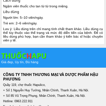
Cách dùng
Ngậm viên thuốc cho tan từ từ trong miệng.
Liều dùng
Người lớn: 5–10 viên/ngày.
Trẻ em: 2–6 viên/ngày.
Lưu ý: Liều dùng trên chỉ mang tính chất tham khảo. Liều dùng cụ
thể tùy thuộc vào thể trạng và mức độ diễn tiến của bệnh. Để có
liều dùng phù hợp, bạn cần tham khảo ý kiến bác sĩ hoặc chuyên
viên y tế.
THUỐC
H
APU
Giá đẹp, Uy tín, Đủ hàng
CÔNG TY TNHH THƯƠNG MẠI VÀ DƯỢC PHẨM HẬU
PHƯƠNG
Quầy 119, chợ thuốc Hapulico,
+ Số 1 Nguyễn Huy Tưởng, Nhân Chính, Thanh Xuân, Hà Nội.
+ Số 85 Vũ Trọng Phụng, Nhân Chính, Thanh Xuân, Hà Nội.
Hotline: 0963.222.911