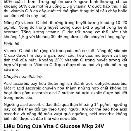
50% hoặc ít hơn. Trong nghiên cứu ở người bình thường, chỉ có
khoảng 50% của một liều uống 1,5 g vitamin C được hấp thu. Hấp
thu vitamin C ở dạ dày–ruột có thể giảm ở người bị tiêu chảy hoặc
có bệnh về dạ dày–ruột.
Nồng độ vitamin C bình thường trong huyết tương khoảng 10–20
μg/mL. Nồng độ trong huyết tương dưới 1–1,5 μg/ml trong bệnh
scorbut. Tổng lượng vitamin C dự trữ trong cơ thể ước tính
khoảng 1,5 g với khoảng 30–46 mg được luân chuyển hàng ngày.
Phân bố:
Vitamin C phân bố rộng rãi trong các mô cơ thể. Nồng độ vitamin
C cao được tìm thấy ở gan, bạch cầu, tiểu cầu, mô tuyến và thủy
tinh thể của mắt. Khoảng 25% vitamin C trong huyết tương kết
hợp với protein. Vitamin C đi qua được nhau thai và phân bố trong
sữa mẹ.
Chuyển hóa–thải trừ:
Acid ascorbic oxy hóa thuận nghịch thành acid dehydroascorbic.
Một ít acid ascorbic chuyển hóa thành những hợp chất không có
hoạt tính gồm ascorbic acid-2-sulfate và acid oxalic được bài tiết
trong nước tiểu.
Ngưỡng acid ascorbic đào thải qua thận khoảng 14 μg/ml, ngưỡng
này có thể thay đổi tùy theo từng người. Khi cơ thể bão hòa acid
ascorbic và nồng độ máu vượt quá ngưỡng, acid ascorbic không
biến đổi được và đảo thải vào nước tiểu.
Liều Dùng Của Vita C Glucose Mkp 24V