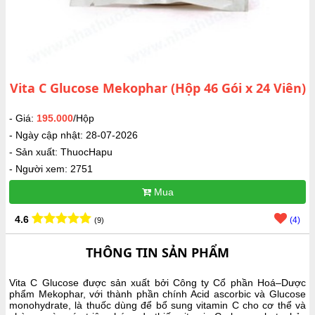
Vita C Glucose Mekophar (Hộp 46 Gói x 24 Viên)
- Giá:
195.000
/Hộp
- Ngày cập nhật: 28-07-2026
- Sản xuất: ThuocHapu
- Người xem: 2751
Mua
4.6
(4)
(9)
THÔNG TIN SẢN PHẨM
Vita C Glucose được sản xuất bởi Công ty Cổ phần Hoá–Dược
phẩm Mekophar, với thành phần chính Acid ascorbic và Glucose
monohydrate, là thuốc dùng để bổ sung vitamin C cho cơ thể và