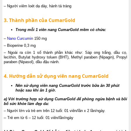
– Người viêm loét dạ dày, hành tá tràng
3. Thành phần của CumarGold
Trong mỗi 1 viên nang CumarGold mềm có chứa:
–
Nano Curcumin
150 mg
– Bioperine 0,3 mg
– Ngoài ra còn 1 số thành phần khác như: Sáp ong trắng, dầu cọ,
lecithin, Butylat hydroxy toluen (BHT), Methyl paraben (Nipagin), Propyl
paraben (Nipasol), dầu đậu nành.
4. Hướng dẫn sử dụng viên nang CumarGold
Nên sử dụng viên nang CumarGold trước bữa ăn 30 phút
hoặc sau khi ăn 1 giờ.
a) Với trường hợp sử dụng CumarGold để phòng ngừa bệnh và bồi
bổ sức khỏe làm đẹp da:
– Người lớn và trẻ em trên 12 tuổi: 01 viên/lần x 2 lần/ngày.
–
Trẻ em từ 6 – 12 tuổi: 01 viên/lần/ngày