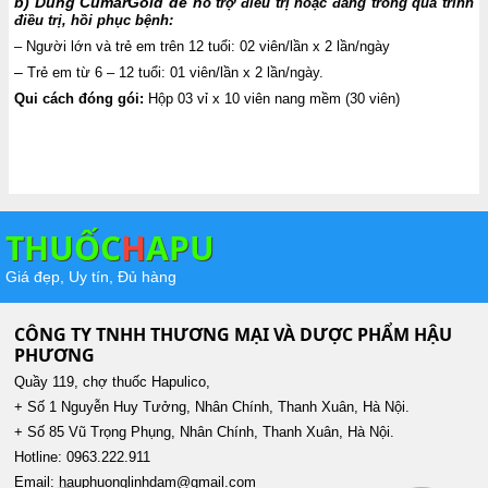
b) Dùng CumarGold để h
ỗ trợ điều trị hoặc đang trong quá trình
điều trị, hồi phục bệnh:
– Người lớn và trẻ em trên 12 tuổi: 02 viên/lần x 2 lần/ngày
–
Trẻ em từ 6 – 12 tuổi: 01 viên/lần x 2 lần/ngày.
Qui cách đóng gói:
Hộp 03 vỉ x 10 viên nang mềm (30 viên)
THUỐC
H
APU
Giá đẹp, Uy tín, Đủ hàng
CÔNG TY TNHH THƯƠNG MẠI VÀ DƯỢC PHẨM HẬU
PHƯƠNG
Quầy 119, chợ thuốc Hapulico,
+ Số 1 Nguyễn Huy Tưởng, Nhân Chính, Thanh Xuân, Hà Nội.
+ Số 85 Vũ Trọng Phụng, Nhân Chính, Thanh Xuân, Hà Nội.
Hotline: 0963.222.911
Email: hauphuonglinhdam@gmail.com