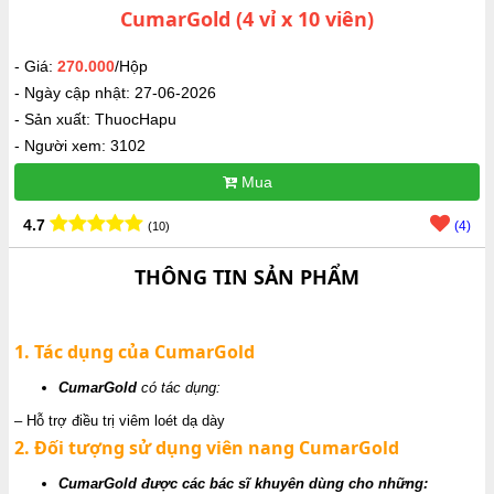
CumarGold (4 vỉ x 10 viên)
- Giá:
270.000
/Hộp
- Ngày cập nhật: 27-06-2026
- Sản xuất: ThuocHapu
- Người xem: 3102
Mua
4.7
(4)
(10)
THÔNG TIN SẢN PHẨM
1. Tác dụng của CumarGold
CumarGold
có tác dụng:
– Hỗ trợ điều trị viêm loét dạ dày
2. Đối tượng sử dụng viên nang CumarGold
CumarGold được các bác sĩ khuyên dùng cho những: