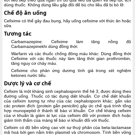
dùng thuốc. Không dùng liều gấp đôi để bù cho liều đã bị bỏ lỡ.
Chế độ ăn uống
Cefixime có thể gây đau bụng, hãy uống cefixime với thức ăn hoặc
sữa.
Tương tác
Carbamazepine: Cefixime làm tăng nồng độ
Carbamazepinekhi dùng đồng thời.
Warfarin và các thuốc chống đông máu khác: Dùng đồng thời
Cefixime với các thuốc này làm tăng thời gian prothrombin,
tăng nguy cơ chảy máu.
Cefixime cho phản ứng dương tính giả trong xét nghiệm
ketones nước tiểu.
Dược lý và cơ chế
Cefixim là một kháng sinh cephalosporin thế hệ 3, được dùng theo
đường uống. Thuốc có tác dụng diệt khuẩn. Cơ chế diệt khuẩn
của cefixim tương tự như của các cephalosporin khác: gắn vào
các protein đích (protein gắn penicilin) gây ức chế quá trình tổng
hợp munopeptid ở thành tế bào vi khuẩn. Cơ chế kháng cefixim
của vi khuẩn là giảm ái lực của cefixim đối với protein đích hoặc
giảm tính thấm của màng tế bào vi khuẩn đối với thuốc.
Cefixim có độ bền vững cao với sự thuỷ phân của beta-lactamase
mã hoá bởi gen nằm trên plasmid và chromosom. Tính bền vững