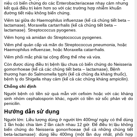
niệu có biến chứng do các Enterobacteriaceae nhạy cảm nhưng
kết quả điều trị kém hơn so với các trường hợp nhiễm khuẩn
đường tiết niệu không biến chứng.
Viêm tai giữa do Haemophilus influenzae (kể cả chủng tiết beta –
lactamase), Moraxella cartarrhalis (kể cả chủng tiết beta –
lactamase). Streptococcus pyogenes.
Viêm họng và amidan do Streptococcus pyogenes.
Viêm phế quản cấp và mãn do Streptococcus pneumonia, hoặc
Haemophilus influenzae, hoặc Moraxella catarrhalis.
Viêm phổi mắc phải tại cộng đồng thể nhẹ và vừa.
Còn được dùng điều trị bệnh lậu chưa có biến chứng do Neisseria
gomorrhoeae (kể cả các chủng tiết beta – lactamase), Bệnh
thương hạn do Salmomella typhi (kể cả chủng đa kháng thuốc),
bệnh lỵ do Shigella nhạy cảm (kể cả các chủng kháng ampicilin).
Chống chỉ định
Người bệnh có tiền sử quá mẫn với cefixim hoặc với các kháng
sinh nhóm cephalosporin khác, người có tiền sử sốc phản vệ do
penicilin.
Hướng dẫn sử dụng
Người lớn: Liều lượng dùng ở người lớn 400mg/ ngày có thể dùng
1 lần hoặc chia làm 2 lần cách nhau 12 giờ. Để điều trị lậu không
biến chứng do Neisseria gonorrhoeae (kể cả những chủng tiết
beta-lactamase): dùng liều 400mg (một lần duy nhất, phối hợp