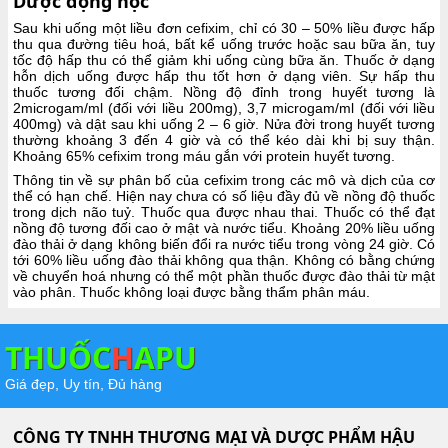
Dược động học
Sau khi uống một liều đơn cefixim, chỉ có 30 – 50% liều được hấp
thu qua đường tiêu hoá, bất kể uống trước hoặc sau bữa ăn, tuy
tốc độ hấp thu có thể giảm khi uống cùng bữa ăn. Thuốc ở dạng
hỗn dịch uống được hấp thu tốt hơn ở dạng viên. Sự hấp thu
thuốc tương đối chậm. Nồng độ đỉnh trong huyết tương là
2microgam/ml (đối với liều 200mg), 3,7 microgam/ml (đối với liều
400mg) và dật sau khi uống 2 – 6 giờ. Nửa đời trong huyết tương
thường khoảng 3 đến 4 giờ và có thể kéo dài khi bị suy thận.
Khoảng 65% cefixim trong máu gắn với protein huyết tương.
Thông tin về sự phân bố của cefixim trong các mô và dịch của cơ
thể có hạn chế. Hiện nay chưa có số liệu đầy đủ về nồng độ thuốc
trong dịch não tuỷ. Thuốc qua được nhau thai. Thuốc có thể đạt
nồng độ tương đối cao ở mật và nước tiểu. Khoảng 20% liều uống
đào thải ở dạng không biến đổi ra nước tiểu trong vòng 24 giờ. Có
tới 60% liều uống đào thải không qua thận. Không có bằng chứng
về chuyển hoá nhưng có thể một phần thuốc được đào thải từ mật
vào phân. Thuốc không loại được bằng thẩm phân máu.
THUỐC
H
APU
Giá đẹp, Uy tín, Đủ hàng
CÔNG TY TNHH THƯƠNG MẠI VÀ DƯỢC PHẨM HẬU