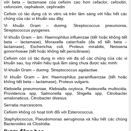
với beta – lactamase của cefixim cao hơn cefaclor, cefoxitin,
cefuroxim, cephalexin, cephradin.
Cefixin có tác dụng cả in vitro và trên lâm sàng với hầu hết các
chủng của các vi khuẩn sau đây:
Vi khuẩn Gram – dương: Streptococcus pneumonia,
Streptococcus pyogenes.
Vi khuẩn Gram – âm: Haemophilus influenzae (tiết hoặc không tiết
beta – lactamase), Moraxella catarrhalis (đa số tiết beta –
lactamase), Escherichia coli, Proteus mirabilis, Neisseria
gonorrhoeae (tiết hoặc không tiết penicilinase).
Cefixim còn có tác dụng in vitro với đa số các chủng của các vi
khuẩn sau, tuy nhiên hiệu quả lâm sàng chưa được xác minh:
Vi khuẩn Gram – dương: Streptococcus agalactiae.
Vi khuẩn Gram – âm: Haemophilus parainfluenzae (tiết hoặc
không tiết beta – lactamase), Proteus vulgaris.
Klebsiella pneumoniae, Klebsialla oxytoca, Pasteurella multocida,
Providencia spp, Salmonella spp, Shigella spp, Citrobacter
amalonaticus, Citrobacter divesus.
Serratia marcescens.
Cefixim không có hoạt tính đối với Esterococcus.
Staphylococcus, Pseudomonas aeruginosa và hầu hết các chủng
Bacteroides và Clostridia.