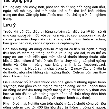
Tác dụng phụ
Đau dạ dày, tiêu chảy, nôn, phát ban da từ nhẹ đến nặng đau đầu,
ngứa, nổi mề đay, khó thở hoặc khó nuốt, thở khò khè, nhiễm
trùng âm đạo. Cần gặp bác sĩ nếu các triệu chứng trở nên nghiêm
trọng.
Lưu ý
Trước khi bắt đầu điều trị bằng cefixim cần điều tra kỹ tiền sử dị
ứng của người bệnh đối với penicilin và các cephalosporin khác do
có sự quá mẫn chép giữa các kháng sinh nhóm beta – lactam,
bao gồm: penicilin, cephalosporin và cephamycin.
Cần thận trọng khi dùng cefixim ở người có tiền sử bệnh đường
tiêu hoá và viêm đại tràng, nhất là khi dùng kéo dài, vì có thể có
nguy cơ làm phát triển quá mức các vi khuẩn kháng thuốc, đặc
biệt là Clostridium difficile ở ruột làm ỉa chảy nặng, cầnphải ngừng
thuốc và điều trị bằng các kháng sinh khác (metronidazol,
vancomycin…). Ngoài ra, ỉa chảy trong 1 – 2 ngày đầu chủ yếu là
do thuốc, nếu nhẹ không cần ngừng thuốc. Cefixim còn làm thay
đổi vi khuẩn chí ở ruột.
Liều và/hoặc số lần đưa thuốc cần phải giảm ở những người bệnh
suy thận, bao gồm cả những người bệnh đang lọc máu ngoài thận
do nồng độ cefixim trong huyết tương ở người bệnh suy thận cao
hơn và kéo dài so với những người bệnh có chức năng thận bình
thường. (Xem thêm: Liều dùng với người bệnh suy thận).
Phụ nữ có thai: Nghiên cứu trên chuột nhắt và chuột cống với liều
uống cefixim cao tới 400 lần liều điều trị thông thường ở người,