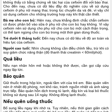
không thấy có bằng chứng về tác hại của cefixim đối với bào thai.
Cho đến nay, chưa có dữ liệu đầy đủ nghiên cứu về sử dụng
cefixim ở phụ nữ mang thai, trong lúc chuyển dạ và đẻ, vì vậy chỉ
sử dụng cefixim cho những trường hợp này khi thật cần thiết.
Bà mẹ cho con bú:
Hiện nay, chưa khẳng định chắc chắn cefixim
có được phân bố vào sữa ở phụ nữ cho con bú hay không. Vì vậy
cefixim nên sử dụng cho phụ nữ cho con bú một cách thận trọng,
có thể tạm ngừng cho con bú trong một thời gian dùng thuốc.
Trẻ dưới 6 tháng tuổi:
Đến nay chưa có dữ liệu về độ an toàn và
hiệu lực của cefixim.
Người cao tuổi:
Nhìn chung không cần điều chỉnh liều, trừ khi có
suy giảm chức năng thận (độ thanh thải creatinin < 60ml/phút).
Quá liều
Nếu nạn nhân hôn mê hoặc không thở được, cần gọi cấp cứu
ngay lập tức.
Bảo quản
Giữ thuốc trong hộp kín, ngoài tầm với của trẻ em. Bảo quản viên
nén ở nhiệt độ phòng, nơi khô ráo, tránh nguồn nhiệt và ánh sáng
trực tiếp. Bảo quản hỗn dịch trong tủ lạnh, đậy kín và loại bỏ thuốc
không sử dụng sau 14 ngày. Không đông lạnh thuốc.
Nếu quên uống thuốc
Bổ sung liều ngay khi nhớ ra. Tuy nhiên, nếu thời gian giãn cách
với liều tiếp theo quá ngắn thì bỏ qua liều đã quên và tiếp tục lịch