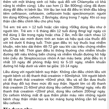
thêm với một kháng sinh có hiệu quả đối với Chlamydia có khả
năng bị nhiễm cùng). Liều cao hơn (1 lần 800mg) cũng đã được
dùng để điều trị bệnh lậu. Với lậu lan toả đã điều trị khởi đầu bằng
tiêm ceftriaxon, cefotaxim, ceftizoxim hoặc spectinomycin: người
lớn dùng 400mg cefixim, 2 lần/ngày, dùng trong 7 ngày. Khi có suy
thận cần điều chỉnh liều cho phù hợp.
Trẻ em: trẻ em > 12 tuổi hoặc cân nặng >50kg dùng liều như ở
người lớn. Trẻ em > 6 tháng đến 12 tuổi dùng 8mg/ kg/ ngày có
thể dùng 1 lần trong ngày hoặc chia 2 lần, mỗi lần cách nhau 12
giờ. Chưa xác minh được tính an toàn và hiệu quả của thuốc đối
với trẻ dưới 6 tháng tuổi. Thời gian điều trị: tuỳ thuốc loại nhiễm
khuẩn, nên kéo dài thêm 48-72 giờ sau khi các triệu chứng nhiễm
khuẩn đã hết. Thời gian điều trị thông thường cho nhiễm khuẩn
đường tiết niệu không biến chứng và nhiễm khuẩn đường hô hấp
trên (nếu do Streptococcus nhóm A tan máu beta: phải điều trị ít
nhất 10 ngày để phòng thấp tim) từ 5-10 ngày, nhiễm khuẩn
đường hô hấp dưới và viêm tai giữa: 10-14 ngày.
Liều dùng với người bệnh suy thận: Không cần điều chỉnh liều với
người bệnh có độ thanh thải creatinin > 60ml/phút. Với người bệnh
có độ thanh thải creatinin <60ml/ phút, liều và số lần đưa thuốc
phải thay đổi tuỳ theo mức độ suy thận. Người lớn có độ thanh
thải creatinin 21-60ml/ phút dùng liều cefixim 300mg/ ngày, nếu độ
thanh thải creatinin <20ml/ phút, dùng liều cefixim 200mg/ ngày.
Do cefixim không mất đi qua thẩm phân máu nên những người
bệnh chạy thận nhân tạo và lọc màng bụng không cần bổ sung
liều cefixim.