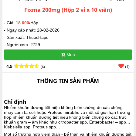
Fixma 200mg (Hộp 2 vỉ x 10 viên)
- Giá:
18.000
/Hộp
- Ngày cập nhật: 28-02-2026
- Sản xuất: ThuocHapu
- Người xem: 2729
Mua
4.5
(1)
(6)
THÔNG TIN SẢN PHẨM
Chỉ định
Nhiễm khuẩn đường tiết niệu không biến chứng do các chủng
nhạy cảm E. coli hoặc Proteus mirabilis và một số giới hạn trường
hợp nhiễm khuẩn đường tiết niệu không biến chứng do các trực
khuẩn gram – âm khác như citrobacter spp, Enterobacter – spp…
Klebsiella spp, Proteus spp…
Một số trường hợp viêm thận - bể thận và nhiễm khuẩn đường tiết