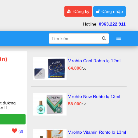
Đăng ký
Đăng nhập
Hotline:
0963.222.911
ên)
V.rohto Cool Rohto lọ 12ml
64.000
/Lọ
V.rohto New Rohto lọ 13ml
át đường
58.000
/Lọ
 II....
(3)
V.rohto Vitamin Rohto lọ 13ml