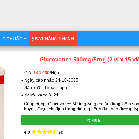
ỤC THUỐC
ĐẶT HÀNG NHANH
Glucovance 500mg/5mg (2 vỉ x 15 vi
- Giá:
144.000
/Hộp
- Ngày cập nhật: 24-10-2025
- Sản xuất: ThuocHapu
- Người xem: 3124
Công dụng: Glucovance 500mg/5mg có tác dụng kiểm so
huyết, được chỉ định trong điều trị bệnh đái tháo đường type
Mua
4.3
(6)