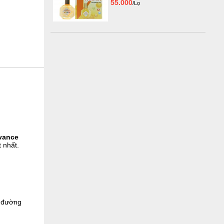
55.000
/Lọ
vance
 nhất.
ạ đường