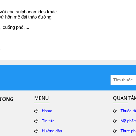
với các sulphonamides khác.
n sử hôn mê đái tháo đường.
 cuống phổi,...
.
MENU
QUAN TÂ
HƯƠNG
Home
Thuốc t
Tin tức
Mỹ phẩ
Hướng dẫn
Thực ph