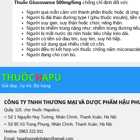
Thuốc Glucovance 500mg/5mg
chống chỉ định đối với:
Người quá mẫn cảm với thành phần thuốc hoặc dị ứng 
Người bị đái tháo đường type I (phụ thuộc insulin), tiề
Người suy gan, suy thận hoặc chức năng thận.
Người bị nhiễm trùng nặng như: nhiễm trùng đường tiểu,
Người bị mất nước do nôn hoặc tiêu chảy kéo dài.
Người có tiền sử đau tim, suy tim, suy hô hấp.
Người sử dụng quá nhiều chất có cồn.
Người điều trị kết hợp với thuốc chống nấm miconazole
Người đang cho con bú.
THUỐC
H
APU
Giá đẹp, Uy tín, Đủ hàng
CÔNG TY TNHH THƯƠNG MẠI VÀ DƯỢC PHẨM HẬU P
Quầy 119, chợ thuốc Hapulico,
+ Số 1 Nguyễn Huy Tưởng, Nhân Chính, Thanh Xuân, Hà Nội.
+ Số 85 Vũ Trọng Phụng, Nhân Chính, Thanh Xuân, Hà Nội.
Hotline: 0963.222.911
Email: hauphuonglinhdam@gmail.com