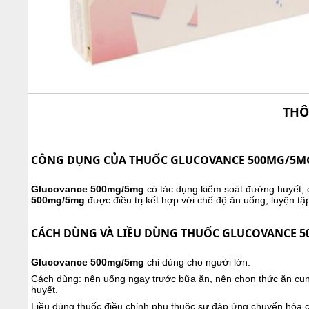
THÔ
CÔNG DỤNG CỦA THUỐC
GLUCOVANCE 500MG/5M
Glucovance 500mg/5mg
có tác dụng kiểm soát đường huyết, đ
500mg/5mg
được điều trị kết hợp với chế độ ăn uống, luyện tậ
CÁCH DÙNG VÀ LIỀU DÙNG THUỐC GLUCOVANCE 
Glucovance 500mg/5mg
chỉ dùng cho người lớn.
Cách dùng: nên uống ngay trước bữa ăn, nên chọn thức ăn cu
huyết.
Liều dùng thuốc điều chỉnh phụ thuộc sự đáp ứng chuyển hóa 