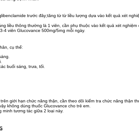
glibenclamide trước đây;tăng từ từ liều lượng dựa vào kết quả xét ng
tăng liều thông thường là 1 viên, cần phụ thuộc vào kết quả xét nghiệm
c 3-4 viên Glucovance 500mg/5mg mỗi ngày.
hân, cụ thể:
sáng.
.
ác buổi sáng, trưa, tối.
 trên giới hạn chức năng thận, cần theo dõi kiểm tra chức năng thận t
ì vậy không dùng thuốc Glucovance cho trẻ em.
 minh tương tác giữa 2 loại này.
G