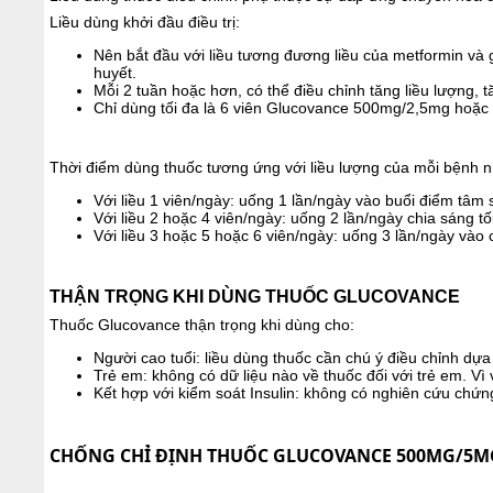
Liều dùng khởi đầu điều trị:
Nên bắt đầu với liều tương đương liều của metformin và 
huyết.
Mỗi 2 tuần hoặc hơn, có thể điều chỉnh tăng liều lượng, 
Chỉ dùng tối đa là 6 viên Glucovance 500mg/2,5mg hoặ
Thời điểm dùng thuốc tương ứng với liều lượng của mỗi bệnh n
Với liều 1 viên/ngày: uống 1 lần/ngày vào buổi điểm tâm 
Với liều 2 hoặc 4 viên/ngày: uống 2 lần/ngày chia sáng tối
Với liều 3 hoặc 5 hoặc 6 viên/ngày: uống 3 lần/ngày vào c
THẬN TRỌNG KHI DÙNG THUỐC GLUCOVANCE
Thuốc Glucovance thận trọng khi dùng cho:
Người cao tuổi: liều dùng thuốc cần chú ý điều chỉnh dựa
Trẻ em: không có dữ liệu nào về thuốc đối với trẻ em. V
Kết hợp với kiểm soát Insulin: không có nghiên cứu chứng
CHỐNG CHỈ ĐỊNH THUỐC GLUCOVANCE 500MG/5M