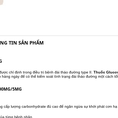
NG TIN SẢN PHẨM
G
ược chỉ định trong điều trị bệnh đái tháo đường type II.
Thuốc Gluco
p hàng ngày để có thể kiểm soát tình trạng đái tháo đường một cách tốt
500MG/5MG
ng cấp lượng carbonhydrate đủ cao để ngăn ngừa sự khởi phát cơn h
của từng bệnh nhân.