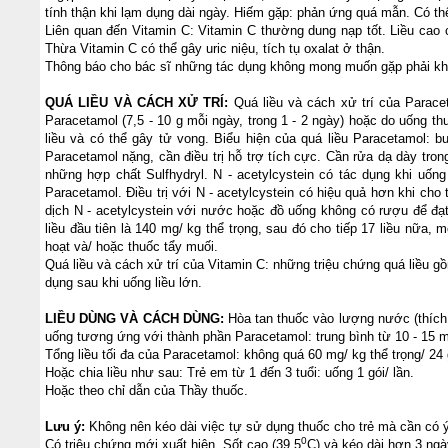
tính thận khi lạm dụng dài ngày. Hiếm gặp: phản ứng quá mẫn. Có thể
Liên quan đến Vitamin C: Vitamin C thường dung nạp tốt. Liều cao c
Thừa Vitamin C có thể gây uric niệu, tích tụ oxalat ở thận.
Thông báo cho bác sĩ những tác dụng không mong muốn gặp phải kh
QUÁ LIỀU VÀ CÁCH XỬ TRÍ:
Quá liều và cách xử trí của Paracet
Paracetamol (7,5 - 10 g mỗi ngày, trong 1 - 2 ngày) hoặc do uống th
liều và có thể gây tử vong. Biểu hiện của quá liều Paracetamol: 
Paracetamol nặng, cần điều trị hỗ trợ tích cực. Cần rửa dạ dày tron
những hợp chất Sulfhydryl. N - acetylcystein có tác dụng khi uốn
Paracetamol. Điều trị với N - acetylcystein có hiệu quả hơn khi cho
dịch N - acetylcystein với nước hoặc đồ uống không có rượu để đạt
liều đầu tiên là 140 mg/ kg thể trọng, sau đó cho tiếp 17 liều nữa, 
hoạt và/ hoặc thuốc tẩy muối.
Quá liều và cách xử trí của Vitamin C: những triệu chứng quá liều gồ
dụng sau khi uống liều lớn.
LIỀU DÙNG VÀ CÁCH DÙNG:
Hòa tan thuốc vào lượng nước (thích h
uống tương ứng với thành phần Paracetamol: trung bình từ 10 - 15 mg
Tổng liều tối đa của Paracetamol: không quá 60 mg/ kg thể trọng/ 24 
Hoặc chia liều như sau: Trẻ em từ 1 đến 3 tuổi: uống 1 gói/ lần.
Hoặc theo chỉ dẫn của Thầy thuốc.
Lưu ý:
Không nên kéo dài việc tự sử dụng thuốc cho trẻ mà cần có ý 
0
Có triệu chứng mới xuất hiện. Sốt cao (39,5
C) và kéo dài hơn 3 ngà