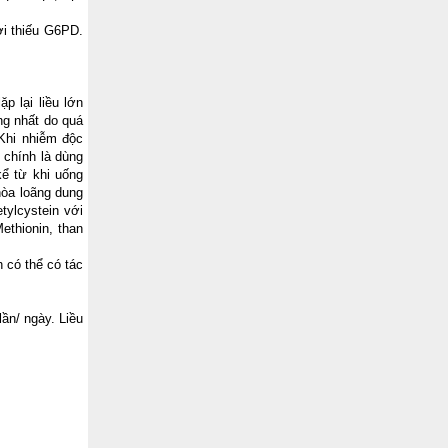
ời thiếu G6PD.
p lại liều lớn
ng nhất do quá
 Khi nhiễm độc
 chính là dùng
kể từ khi uống
hòa loãng dung
tylcystein với
Methionin, than
h có thể có tác
ần/ ngày. Liều