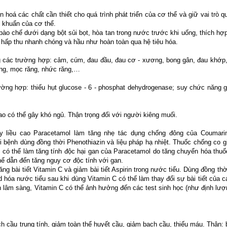
hoá các chất cần thiết cho quá trình phát triển của cơ thể và giữ vai trò q
 khuẩn của cơ thể.
 chế dưới dạng bột sủi bọt, hòa tan trong nước trước khi uống, thích hợp
 hấp thu nhanh chóng và hầu như hoàn toàn qua hệ tiêu hóa.
g các trường hợp: cảm, cúm, đau đầu, đau cơ - xương, bong gân, đau khớp
răng, mọc răng, nhức răng,…
ng hợp: thiếu hụt glucose - 6 - phosphat dehydrogenase; suy chức năng g
ao có thể gây khó ngủ. Thận trọng đối với người kiêng muối.
y liều cao Paracetamol làm tăng nhẹ tác dụng chống đông của Coumari
bệnh dùng đồng thời Phenothiazin và liệu pháp hạ nhiệt. Thuốc chống co gi
có thể làm tăng tính độc hại gan của Paracetamol do tăng chuyển hóa thu
hể dẫn đến tăng nguy cơ độc tính với gan.
ng bài tiết Vitamin C và giảm bài tiết Aspirin trong nước tiểu. Dùng đồng th
hóa nước tiểu sau khi dùng Vitamin C có thể làm thay đổi sự bài tiết của c
 lâm sàng, Vitamin C có thể ảnh hưởng đến các test sinh học (như định lượn
ch cầu trung tính, giảm toàn thể huyết cầu, giảm bạch cầu, thiếu máu. Thận: