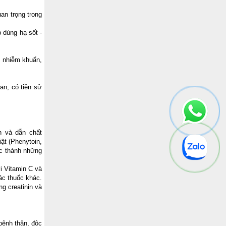
uan trọng trong
 dùng hạ sốt -
, nhiễm khuẩn,
an, có tiền sử
n và dẫn chất
ật (Phenytoin,
ốc thành những
ời Vitamin C và
ác thuốc khác.
g creatinin và
 bệnh thận, độc