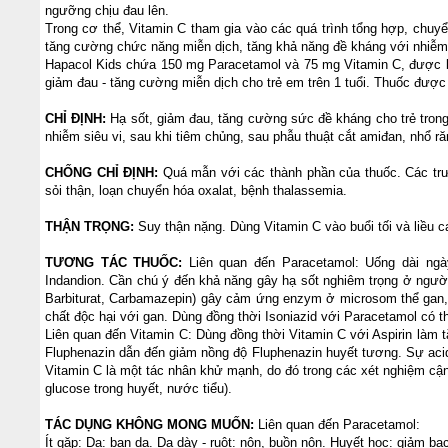
ngưỡng chịu đau lên.
Trong cơ thể, Vitamin C tham gia vào các quá trình tổng hợp, chuyển 
tăng cường chức năng miễn dịch, tăng khả năng đề kháng với nhiễm
Hapacol Kids chứa 150 mg Paracetamol và 75 mg Vitamin C, được bào
giảm đau - tăng cường miễn dịch cho trẻ em trên 1 tuổi. Thuốc được
CHỈ ĐỊNH:
Hạ sốt, giảm đau, tăng cường sức đề kháng cho trẻ tron
nhiễm siêu vi, sau khi tiêm chủng, sau phẫu thuật cắt amiđan, nhổ 
CHỐNG CHỈ ĐỊNH:
Quá mẫn với các thành phần của thuốc. Các trườ
sỏi thận, loạn chuyển hóa oxalat, bệnh thalassemia.
THẬN TRỌNG:
Suy thận nặng. Dùng Vitamin C vào buổi tối và liều c
TƯƠNG TÁC THUỐC:
Liên quan đến Paracetamol: Uống dài ngà
Indandion. Cần chú ý đến khả năng gây hạ sốt nghiêm trọng ở người 
Barbiturat, Carbamazepin) gây cảm ứng enzym ở microsom thể gan, 
chất độc hại với gan. Dùng đồng thời Isoniazid với Paracetamol có t
Liên quan đến Vitamin C: Dùng đồng thời Vitamin C với Aspirin làm tă
Fluphenazin dẫn đến giảm nồng độ Fluphenazin huyết tương. Sự acid 
Vitamin C là một tác nhân khử mạnh, do đó trong các xét nghiệm cận
glucose trong huyết, nước tiểu).
TÁC DỤNG KHÔNG MONG MUỐN:
Liên quan đến Paracetamol:
Ít gặp: Da: ban da. Dạ dày - ruột: nôn, buồn nôn. Huyết học: giảm bạ