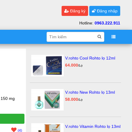
Đăng ký
Đăng nhập
Hotline:
0963.222.911
V.rohto Cool Rohto lọ 12ml
64.000
/Lọ
V.rohto New Rohto lọ 13ml
.. 150 mg
58.000
/Lọ
V.rohto Vitamin Rohto lọ 13ml
(4)