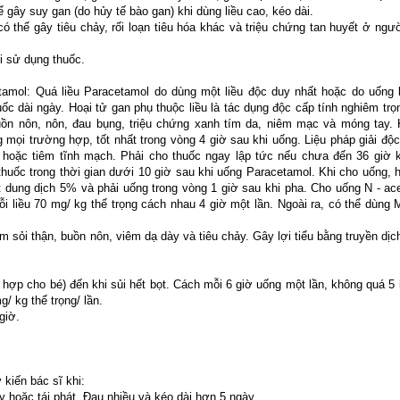
 gây suy gan (do hủy tế bào gan) khi dùng liều cao, kéo dài.
ó thể gây tiêu chảy, rối loạn tiêu hóa khác và triệu chứng tan huyết ở ngư
i sử dụng thuốc.
amol: Quá liều Paracetamol do dùng một liều độc duy nhất hoặc do uống lặ
uốc dài ngày. Hoại tử gan phụ thuộc liều là tác dụng độc cấp tính nghiêm trọ
buồn nôn, nôn, đau bụng, triệu chứng xanh tím da, niêm mạc và móng tay.
g mọi trường hợp, tốt nhất trong vòng 4 giờ sau khi uống. Liệu pháp giải độc
g hoặc tiêm tĩnh mạch. Phải cho thuốc ngay lập tức nếu chưa đến 36 giờ 
 thuốc trong thời gian dưới 10 giờ sau khi uống Paracetamol. Khi cho uống, 
 dung dịch 5% và phải uống trong vòng 1 giờ sau khi pha. Cho uống N - ace
mỗi liều 70 mg/ kg thể trọng cách nhau 4 giờ một lần. Ngoài ra, có thể dùng 
m sỏi thận, buồn nôn, viêm dạ dày và tiêu chảy. Gây lợi tiểu bằng truyền dịc
ợp cho bé) đến khi sủi hết bọt. Cách mỗi 6 giờ uống một lần, không quá 5 l
/ kg thể trọng/ lần.
giờ.
kiến bác sĩ khi:
y hoặc tái phát. Đau nhiều và kéo dài hơn 5 ngày.