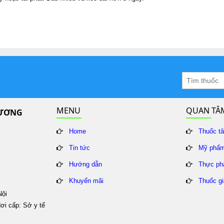
MENU
QUAN TÂ
HƯƠNG
Home
Thuốc t
Tin tức
Mỹ phẩ
Hướng dẫn
Thực ph
Khuyến mãi
Thuốc g
Nội
ơi cấp: Sở y tế