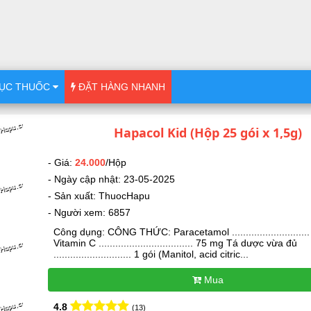
ỤC THUỐC
ĐẶT HÀNG NHANH
Hapacol Kid (Hộp 25 gói x 1,5g)
- Giá:
24.000
/Hộp
- Ngày cập nhật: 23-05-2025
- Sản xuất: ThuocHapu
- Người xem: 6857
Công dụng: CÔNG THỨC: Paracetamol ..........................
Vitamin C .................................. 75 mg Tá dược vừa đủ
............................ 1 gói (Manitol, acid citric...
Mua
4.8
(13)