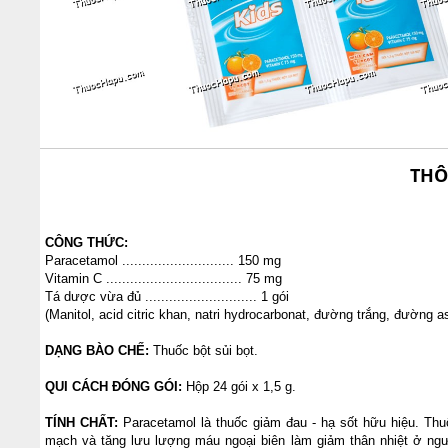
THÔ
CÔNG THỨC:
Paracetamol ............................ 150 mg
Vitamin C .................................. 75 mg
Tá dược vừa đủ ............................ 1 gói
(Manitol, acid citric khan, natri hydrocarbonat, đường trắng, đường
DẠNG BÀO CHẾ:
Thuốc bột sủi bọt.
QUI CÁCH ĐÓNG GÓI:
Hộp 24 gói x 1,5 g.
TÍNH CHẤT:
Paracetamol là thuốc giảm đau - hạ sốt hữu hiệu. Thuốc
mạch và tăng lưu lượng máu ngoại biên làm giảm thân nhiệt ở ngư