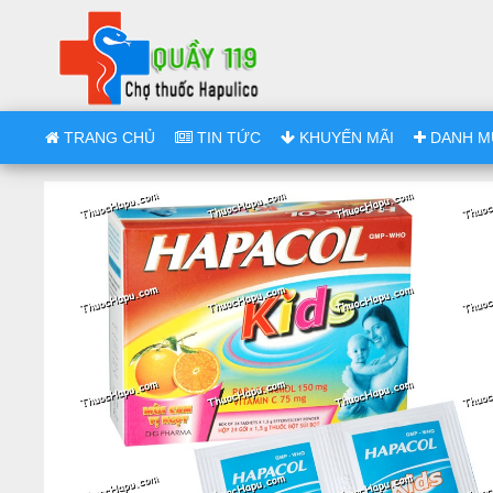
TRANG CHỦ
TIN TỨC
KHUYẾN MÃI
DANH M