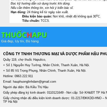
Đọc kỹ hướng dẫn sử dụng trước khi dùng.
Nếu cần thêm thông tin, xin hỏi ý kiến bác sĩ.
Hạn dùng:
24 tháng kể từ ngày sản xuất.
0
Điều kiện bảo quản:
Nơi khô, nhiệt độ không quá 30
C.
Tiêu chuẩn:
TCCS.
THUỐC
H
APU
Giá đẹp, Uy tín, Đủ hàng
CÔNG TY TNHH THƯƠNG MẠI VÀ DƯỢC PHẨM HẬU P
Quầy 119, chợ thuốc Hapulico,
+ Số 1 Nguyễn Huy Tưởng, Nhân Chính, Thanh Xuân, Hà Nội.
+ Số 85 Vũ Trọng Phụng, Nhân Chính, Thanh Xuân, Hà Nội.
Hotline: 0963.222.911
Email: hauphuonglinhdam@gmail.com
Người đại diện: Bà Kiều Thị Hậu
Giấy phép đăng ký kinh doanh: 0110121649 - Nơi cấp: Sở KH&ĐT TP Hà 
Giấy chứng nhận đủ điều kiện kinh doanh dược: 01-2217/ĐKKDD-HNO – N
TP Hà Nội