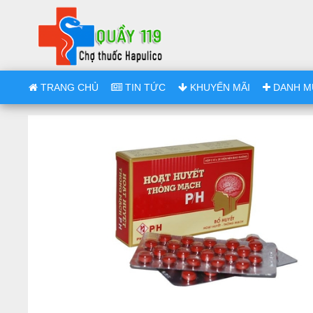
TRANG CHỦ
TIN TỨC
KHUYẾN MÃI
DANH M