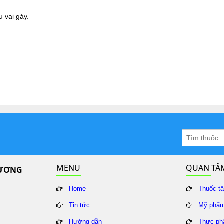
 vai gáy.
MENU
QUAN TÂ
HƯƠNG
Home
Thuốc t
Tin tức
Mỹ phẩ
Hướng dẫn
Thực ph