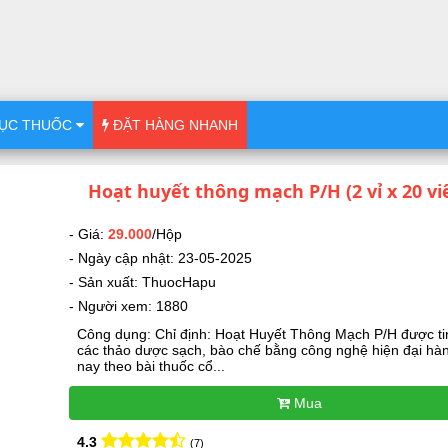
ỤC THUỐC
ĐẶT HÀNG NHANH
Hoạt huyết thông mạch P/H (2 vỉ x 20 vi
- Giá:
29.000
/Hộp
- Ngày cập nhật: 23-05-2025
- Sản xuất: ThuocHapu
- Người xem: 1880
Công dụng: Chỉ định: Hoạt Huyết Thông Mạch P/H được ti
các thảo dược sạch, bào chế bằng công nghệ hiện đại hà
nay theo bài thuốc cổ...
Mua
4.3
(7)