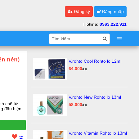
Đăng ký
Đăng nhập
Hotline:
0963.222.911
ên nén)
V.rohto Cool Rohto lọ 12ml
64.000
/Lọ
V.rohto New Rohto lọ 13ml
nh chế từ
58.000
/Lọ
ng đầu hiện
V.rohto Vitamin Rohto lọ 13ml
(2)