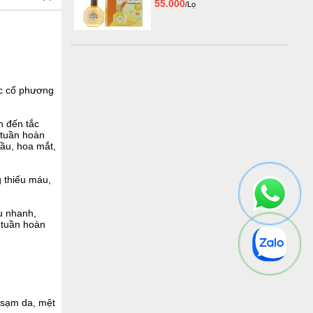
55.000
/Lọ
ốc cổ phương
n đến tắc
 tuần hoàn
đầu, hoa mắt,
g thiếu máu,
u nhanh,
g tuần hoàn
 sạm da, mệt