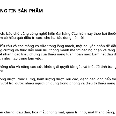
NG TIN SẢN PHẨM
ch, bào chế bằng công nghệ hiện đại hàng đầu hiện nay theo bài thu
có hiệu quả điều trị cao, cho hai tác dụng nội trội:
 tiểu cầu và các mảng xơ vữa trong lòng mạch, một nguyên nhân dễ dẫ
tăng cường và thúc đẩy máu lưu thông mạnh mẽ tới các bộ phận và tăng
ết nhanh các triệu chứng của thiểu năng tuần hoàn não: Làm hết đau 
í nhớ, tập trung làm việc.
hồng cầu và nâng cao sức khỏe giải quyết tận gốc và triệt để tình trạn
át.
ông dược Phúc Hưng, hàm lượng dược liệu cao, dạng cao lỏng hấp th
 vượt trội được nhiều người tin dùng trong phòng và điều trị thiểu năn
ệu chứng: đau đầu, hoa mắt chóng mặt, giảm trí nhớ, mất thăng bằng,