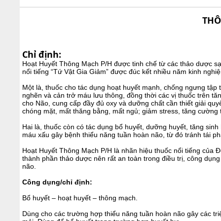
THÔ
Chỉ định:
Hoạt Huyết Thông Mạch P/H được tinh chế từ các thảo dược sạ
nổi tiếng “Tứ Vật Gia Giảm” được đúc kết nhiều năm kinh nghiệm 
Một là, thuốc cho tác dụng hoạt huyết mạnh, chống ngưng tập
nghẽn và cản trở máu lưu thông, đồng thời các vị thuốc trên 
cho Não, cung cấp đầy đủ oxy và dưỡng chất cần thiết giải quy
chóng mặt, mất thăng bằng, mất ngủ; giảm stress, tăng cường tr
Hai là, thuốc còn có tác dụng bổ huyết, dưỡng huyết, tăng sinh 
máu xấu gây bệnh thiểu năng tuần hoàn não, từ đó tránh tái ph
Hoạt Huyết Thông Mạch P/H là nhãn hiệu thuốc nổi tiếng của Đ
thành phần thảo dược nên rất an toàn trong điều trị, công dụng
não.
Công dụng/chỉ định:
Bổ huyết – hoạt huyết – thông mạch.
Dùng cho các trường hợp thiểu năng tuần hoàn não gây các tri