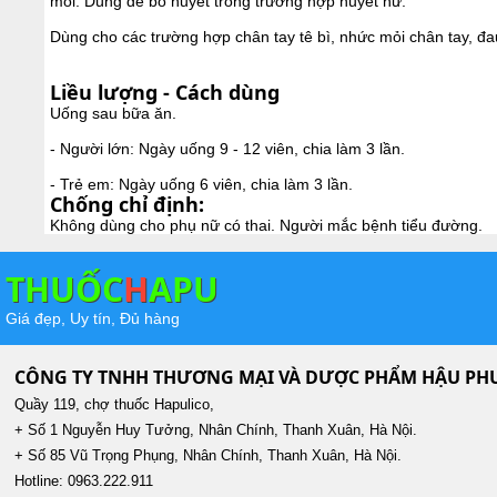
mỏi. Dùng để bổ huyết trong trường hợp huyết hư.
Dùng cho các trường hợp chân tay tê bì, nhức mỏi chân tay, đau
Liều lượng - Cách dùng
Uống sau bữa ăn.
- Người lớn: Ngày uống 9 - 12 viên, chia làm 3 lần.
- Trẻ em: Ngày uống 6 viên, chia làm 3 lần.
Chống chỉ định:
Không dùng cho phụ nữ có thai. Người mắc bệnh tiểu đường.
THUỐC
H
APU
Giá đẹp, Uy tín, Đủ hàng
CÔNG TY TNHH THƯƠNG MẠI VÀ DƯỢC PHẨM HẬU P
Quầy 119, chợ thuốc Hapulico,
+ Số 1 Nguyễn Huy Tưởng, Nhân Chính, Thanh Xuân, Hà Nội.
+ Số 85 Vũ Trọng Phụng, Nhân Chính, Thanh Xuân, Hà Nội.
Hotline: 0963.222.911