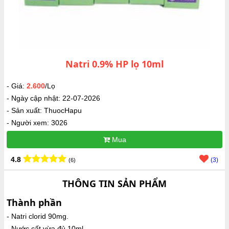
Natri 0.9% HP lọ 10ml
- Giá:
2.600
/Lọ
- Ngày cập nhật: 22-07-2026
- Sản xuất: ThuocHapu
- Người xem: 3026
Mua
4.8
(3)
(6)
THÔNG TIN SẢN PHẨM
Thành phần
- Natri clorid 90mg.
- Nước cất vừa đủ 10ml.