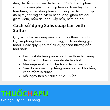
đầu, da dễ bị mụn và da bị nấm. Với 2 thành phần
chính của sản phẩm đã giúp làm sạch và tẩy nhờn da
hữu hiệu, có tác dụng hữu ích trong các trường hợp
da bị mụn trứng cá, viêm nang lông, giảm tiết dầu,
giảm viêm, nấm da, ghẻ, vẩy nến, nấm da đầu.
Cách sử dụng Salis soap bar with
Sulfur
Quý vị có thể sử dụng sản phẩm này thay cho những
loại xà phòng tắm thông thường, cách sử dụng giống
nhau. Hoặc quý vị có thể sử dụng theo hướng dẫn
như sau:
Làm ướt da bằng nước sạch và thoa lên vùng
da bị bệnh 1 lượng vừa đủ để tạo bọt.
Massage một cách nhẹ tràng trong vài phút.
Sau đó rửa sạch lại bằng nước và lau khô bằng
khăn mềm là được.
Mỗi ngày nên sử dụng từ 2 – 3 lần.
THUỐC
H
APU
Giá đẹp, Uy tín, Đủ hàng