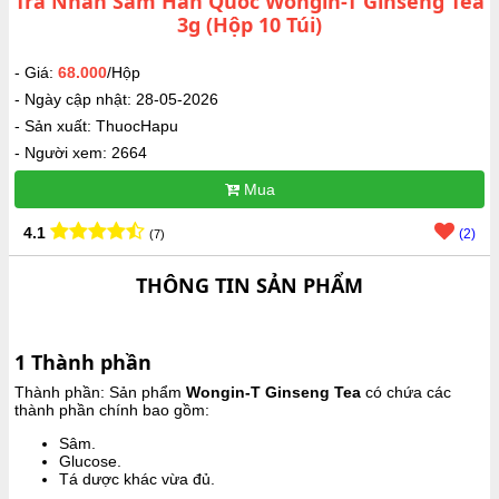
Trà Nhân Sâm Hàn Quốc Wongin-T Ginseng Tea
3g (Hộp 10 Túi)
- Giá:
68.000
/Hộp
- Ngày cập nhật: 28-05-2026
- Sản xuất: ThuocHapu
- Người xem: 2664
Mua
4.1
(2)
(7)
THÔNG TIN SẢN PHẨM
1
Thành phần
Thành phần: Sản phẩm
Wongin-T Ginseng Tea
có chứa các
thành phần chính bao gồm:
Sâm.
Glucose.
Tá dược khác vừa đủ.