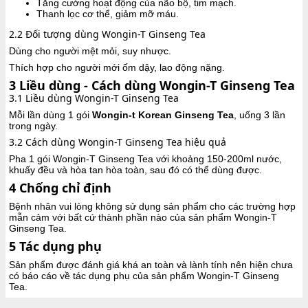
Tăng cường hoạt động của não bộ, tim mạch.
Thanh lọc cơ thể, giảm mỡ máu.
2.2 Đối tượng dùng Wongin-T Ginseng Tea
Dùng cho người mệt mỏi, suy nhược.
Thích hợp cho người mới ốm dậy, lao động nặng.
3
Liều dùng - Cách dùng Wongin-T Ginseng Tea
3.1 Liều dùng Wongin-T Ginseng Tea
Mỗi lần dùng 1 gói
Wongin-t Korean Ginseng Tea
, uống 3 lần
trong ngày.
3.2 Cách dùng Wongin-T Ginseng Tea hiệu quả
Pha 1 gói Wongin-T Ginseng Tea với khoảng 150-200ml nước,
khuấy đều và hòa tan hòa toàn, sau đó có thể dùng được.
4
Chống chỉ định
Bệnh nhân vui lòng không sử dụng sản phẩm cho các trường hợp
mẫn cảm với bất cứ thành phần nào của sản phẩm Wongin-T
Ginseng Tea.
5
Tác dụng phụ
Sản phẩm được đánh giá khá an toàn và lành tính nên hiện chưa
có báo cáo về tác dụng phụ của sản phẩm Wongin-T Ginseng
Tea.