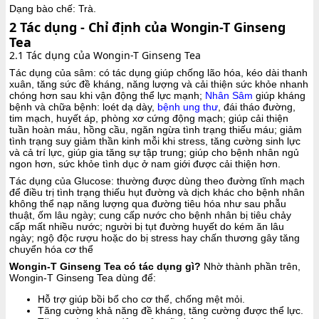
Dạng bào chế: Trà.
2
Tác dụng - Chỉ định của Wongin-T Ginseng
Tea
2.1 Tác dụng của Wongin-T Ginseng Tea
Tác dụng của sâm: có tác dụng giúp chống lão hóa, kéo dài thanh
xuân, tăng sức đề kháng, năng lượng và cải thiện sức khỏe nhanh
chóng hơn sau khi vận động thể lực mạnh;
Nhân Sâm
giúp kháng
bệnh và chữa bệnh: loét dạ dày,
bệnh ung thư
, đái tháo đường,
tim mạch, huyết áp, phòng xơ cứng động mạch; giúp cải thiện
tuần hoàn máu, hồng cầu, ngăn ngừa tình trạng thiếu máu; giảm
tình trạng suy giảm thần kinh mỗi khi stress, tăng cường sinh lực
và cả trí lực, giúp gia tăng sự tập trung; giúp cho bệnh nhân ngủ
ngon hơn, sức khỏe tình dục ở nam giới được cải thiện hơn.
Tác dụng của Glucose: thường được dùng theo đường tĩnh mạch
để điều trị tình trạng thiếu hụt đường và dịch khác cho bệnh nhân
không thể nạp năng lượng qua đường tiêu hóa như sau phẫu
thuật, ốm lâu ngày; cung cấp nước cho bệnh nhân bị tiêu chảy
cấp mất nhiều nước; người bị tụt đường huyết do kém ăn lâu
ngày; ngộ độc rượu hoặc do bị stress hay chấn thương gây tăng
chuyển hóa cơ thể
Wongin-T Ginseng Tea có tác dụng gì?
Nhờ thành phần trên,
Wongin-T Ginseng Tea dùng để:
Hỗ trợ giúp bồi bổ cho cơ thể, chống mệt mỏi.
Tăng cường khả năng đề kháng, tăng cường được thể lực.