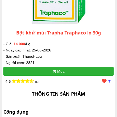
Bột khử mùi Trapha Traphaco lọ 30g
- Giá:
14.000
/Lọ
- Ngày cập nhật: 25-06-2026
- Sản xuất: ThuocHapu
- Người xem: 2821
Mua
4.5
(3)
(6)
THÔNG TIN SẢN PHẨM
Công dụng