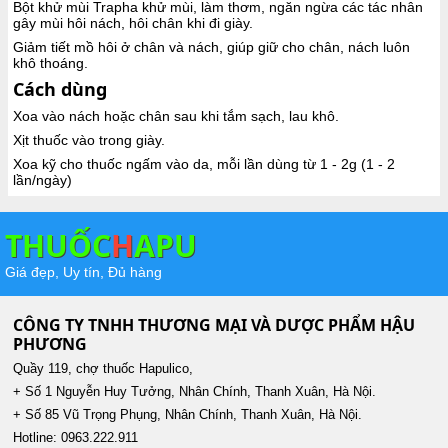
Bột khử mùi Trapha khử mùi, làm thơm, ngăn ngừa các tác nhân
gây mùi hôi nách, hôi chân khi đi giày.
Giảm tiết mồ hôi ở chân và nách, giúp giữ cho chân, nách luôn
khô thoáng.
Cách dùng
Xoa vào nách hoặc chân sau khi tắm sạch, lau khô.
Xịt thuốc vào trong giày.
Xoa kỹ cho thuốc ngấm vào da, mỗi lần dùng từ 1 - 2g (1 - 2
lần/ngày)
THUỐC
H
APU
Giá đẹp, Uy tín, Đủ hàng
CÔNG TY TNHH THƯƠNG MẠI VÀ DƯỢC PHẨM HẬU
PHƯƠNG
Quầy 119, chợ thuốc Hapulico,
+ Số 1 Nguyễn Huy Tưởng, Nhân Chính, Thanh Xuân, Hà Nội.
+ Số 85 Vũ Trọng Phụng, Nhân Chính, Thanh Xuân, Hà Nội.
Hotline: 0963.222.911