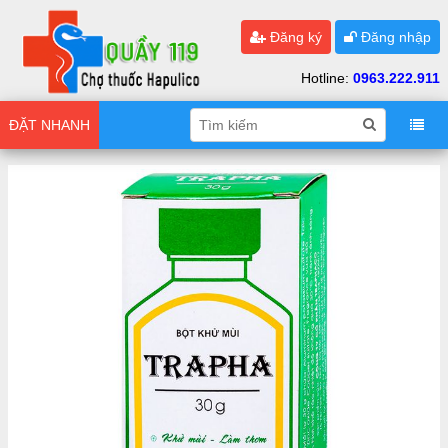
Đăng ký
Đăng nhập
Hotline:
0963.222.911
ĐẶT NHANH