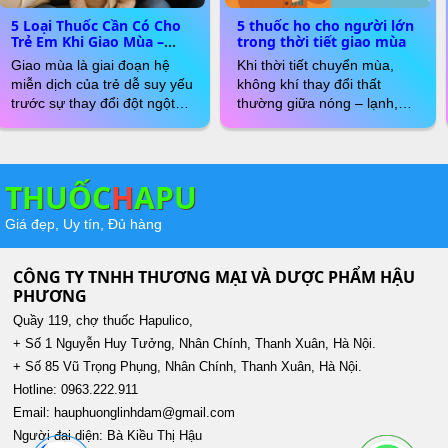
5 Loại Thuốc Cần Có Cho
5 thuốc ho cho người lớn
Trẻ Em Khi Giao Mùa –
trong thời tiết giao mùa
Cha Mẹ Nhất Định Phải
Giao mùa là giai đoạn hệ
Khi thời tiết chuyển mùa,
Chuẩn Bị
miễn dịch của trẻ dễ suy yếu
không khí thay đổi thất
trước sự thay đổi đột ngột
thường giữa nóng – lạnh,
của thời tiết. Trẻ rất dễ mắc
khô – ẩm khiến nhiều người
các bệnh hô hấp như cảm
lớn dễ bị ho khan, ho có
lạnh, ho, nghẹt mũi, sốt,
đờm, hoặc rát họng kéo dài.
hoặc dị ứng. Chuẩn bị sẵn
Việc lựa chọn thuốc ho phù
THUỐC
H
APU
một số loại thuốc an toàn và
hợp giúp giảm nhanh triệu
thường dùng trong tủ thuốc
chứng và tránh biến chứng
Giá đẹp, Uy tín, Đủ hàng
gia đình sẽ giúp cha mẹ xử
sang viêm phế quản, viêm
lý kịp thời khi trẻ xuất hiện
họng mạn tính.
triệu chứng. Dưới đây là 5
CÔNG TY TNHH THƯƠNG MẠI VÀ DƯỢC PHẨM HẬU
loại thuốc cần có nhất cho
PHƯƠNG
trẻ em khi giao mùa, được
Quầy 119, chợ thuốc Hapulico,
trình bày theo cách dễ hiểu
+ Số 1 Nguyễn Huy Tưởng, Nhân Chính, Thanh Xuân, Hà Nội.
và có kèm lưu ý quan trọng
+ Số 85 Vũ Trọng Phụng, Nhân Chính, Thanh Xuân, Hà Nội.
để đảm bảo an toàn.
Hotline: 0963.222.911
Email: hauphuonglinhdam@gmail.com
Người đại diện: Bà Kiều Thị Hậu